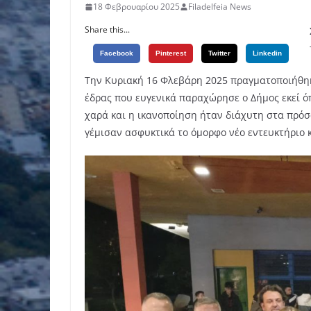
18 Φεβρουαρίου 2025
Filadelfeia News
Share this...
Facebook
Pinterest
Twitter
Linkedin
Την Κυριακή 16 Φλεβάρη 2025 πραγματοποιήθηκε
έδρας που ευγενικά παραχώρησε ο Δήμος εκεί όπ
χαρά και η ικανοποίηση ήταν διάχυτη στα πρό
γέμισαν ασφυκτικά το όμορφο νέο εντευκτήριο 