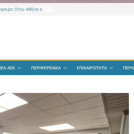
φαιρο: Στην Αθήνα ο
λις – Περνά ιατρικά,
 τετραετές συμβόλαιο
ι δουλειά στα Σπάτα
ν
πολ Γυναικών: Ανανέωσε
κόμες Ρεσέντε
δαλιάς: «Με το
τήριο Έργων η
α Αττικής αποκτά ένα
ρώτα ολοκληρωμένα
ΝΕΑ ΑΕΚ
ΠΕΡΙΦΕΡΕΙΑΚΑ
ΕΠΙΚΑΙΡΟΤΗΤΑ
ΠΕΡΙ
ργαλεία στην Ευρώπη
φάνεια και τη
»
φαιρο: Ανακοινώθηκε
μα ο Μίλαν Βιτάλις
πολ Γυναικών:
ε την Νικολίνα Ανδρέου,
ύπρια εξτρέμ