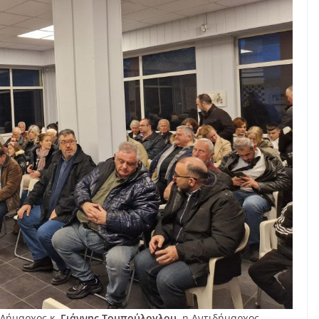
 Δήμαρχος κ.
Γιάννης Τομπούλογλου
, η Αντιδήμαρχος