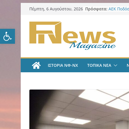
Μετάβαση
Πρόσφατα:
ΑΕΚ Ποδόσ
Πέμπτη, 6 Αυγούστου, 2026
σε
Μίλαν Βιτά
υπογράφει
περιεχόμενο
και πιάνε
Ανοίξτε τη γραμμή εργαλείω
ΑΕΚ Χάντμ
με Άννα Γ
Νίκος Χαρ
Παρατηρη
Περιφέρει
από τα π
ΙΣΤΟΡΙΑ ΝΦ-ΝΧ
ΤΟΠΙΚΑ ΝΕΑ
ψηφιακά ε
για τη δια
λογοδοσία
ΑΕΚ Ποδόσ
και επίση
ΑΕΚ Χάντμ
Ανακοίνωσ
18χρονη Κ