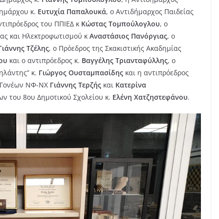
Δημάρχου κ.
Ευτυχία Παπαλουκά
, ο Αντιδήμαρχος Παιδείας
Αντιπρόεδρος του ΠΠΙΕΔ κ
Κώστας Τομπούλογλου
, ο
τας και Ηλεκτροφωτισμού κ
Αναστάσιος Πανόργιας
, ο
Γιάννης Τζέλης
, ο Πρόεδρος της Σκακιστικής Ακαδημίας
ου
και ο αντιπρόεδρος κ.
Βαγγέλης Τριανταφύλλης
, ο
ηλάντης” κ.
Γιώργος Ουσταμπασίδης
και η αντιπρόεδρος
ς Γονέων ΝΦ-ΝΧ
Γιάννης Τερζής
και
Κατερίνα
ων του 8ου Δημοτικού Σχολείου κ.
Ελένη Χατζηστεφάνου
.