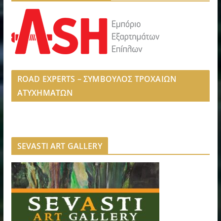
ROAD EXPERTS – ΣΥΜΒΟΥΛΟΣ ΤΡΟΧΑΙΩΝ
ΑΤΥΧΗΜΑΤΩΝ
SEVASTI ART GALLERY