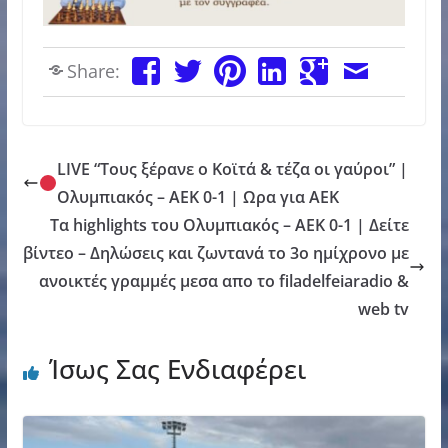
Share:
LIVE “Τους ξέρανε ο Κοϊτά & τέζα οι γαύροι” |
Ολυμπιακός – ΑΕΚ 0-1 | Ωρα για ΑΕΚ
Τα highlights του Ολυμπιακός – AEK 0-1 | Δείτε
βίντεο – Δηλώσεις και ζωντανά το 3ο ημίχρονο με
ανοικτές γραμμές μεσα απο το filadelfeiaradio &
web tv
Ίσως Σας Ενδιαφέρει