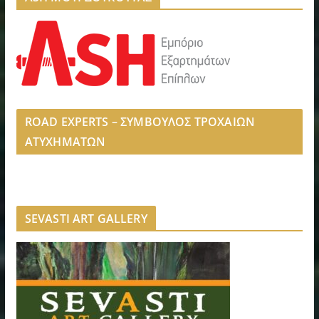
ROAD EXPERTS – ΣΥΜΒΟΥΛΟΣ ΤΡΟΧΑΙΩΝ
ΑΤΥΧΗΜΑΤΩΝ
SEVASTI ART GALLERY