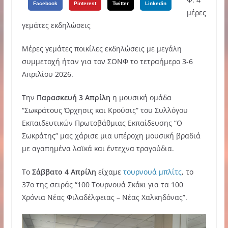
Facebook
Pinterest
Twitter
Linkedin
μέρες
γεμάτες εκδηλώσεις
Μέρες γεμάτες ποικίλες εκδηλώσεις με μεγάλη
συμμετοχή ήταν για τον ΣΟΝΦ το τετραήμερο 3-6
Απριλίου 2026.
Την
Παρασκευή 3 Απρίλη
η μουσική ομάδα
“Σωκράτους Όρχησις και Κρούσις” του Συλλόγου
Εκπαιδευτικών Πρωτοβάθμιας Εκπαίδευσης “Ο
Σωκράτης” μας χάρισε μια υπέροχη μουσική βραδιά
με αγαπημένα λαϊκά και έντεχνα τραγούδια.
To
Σάββατο 4 Απρίλη
είχαμε
τουρνουά μπλίτς
, το
37ο της σειράς “100 Τουρνουά Σκάκι για τα 100
Χρόνια Νέας Φιλαδέλφειας – Νέας Χαλκηδόνας”.