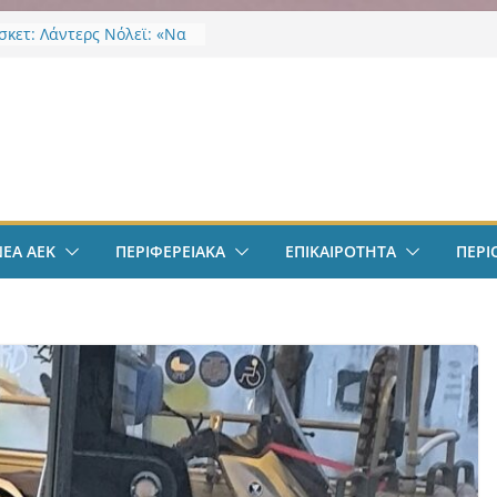
κετ: Λάντερς Νόλεϊ: «Να
γμές…»
EK Weekend “Οι Άχαστοι”
ες οι εξελίξεις στην ΑΕΚ”
ν
το filadelfeiaradio & web
σφαιρο: Λόβρο Μάγερ:
ην ΑΕΚ για το Champions
– Η ξεχωριστή υποδοχή
ιου Ηλιόπουλου
ΝΕΑ ΑΕΚ
ΠΕΡΙΦΕΡΕΙΑΚΑ
ΕΠΙΚΑΙΡΟΤΗΤΑ
ΠΕΡΙ
σπείρωση ΝΦ-ΝΧ:
ήρια για την απώλεια της
ς Χαζλαρή
-ΝΧ: Υποστήριξη
κτων