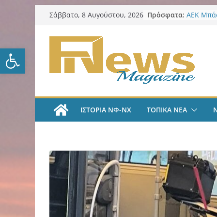
Μετάβαση
Πρόσφατα:
ΑΕΚ Μπάσ
Σάββατο, 8 Αυγούστου, 2026
σε
ζήσω στι
LIVE A
περιεχόμενο
#35 | “Όλ
Ανοίξτε τη γραμμή εργαλείω
μέσα από 
tv
ΑΕΚ Ποδό
«Ήρθα στ
League» 
του Μάρ
ΙΣΤΟΡΙΑ ΝΦ-ΝΧ
ΤΟΠΙΚΑ ΝΕΑ
Λαϊκή Συ
Συλλυπητ
Κατερίνα
Δήμος ΝΦ
πυρόπλη