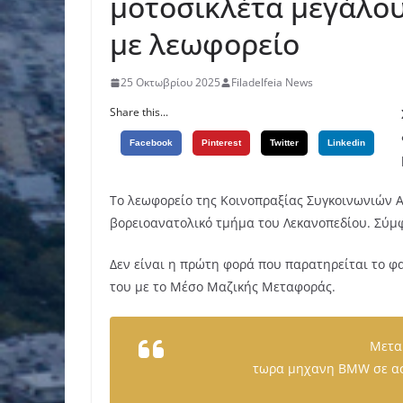
μοτοσικλέτα μεγάλου
με λεωφορείο
25 Οκτωβρίου 2025
Filadelfeia News
Share this...
Facebook
Pinterest
Twitter
Linkedin
Το λεωφορείο της Κοινοπραξίας Συγκοινωνιών 
βορειοανατολικό τμήμα του Λεκανοπεδίου. Σύμ
Δεν είναι η πρώτη φορά που παρατηρείται το φ
του με το Μέσο Μαζικής Μεταφοράς.
Μετα 
τωρα μηχανη BMW σε ασ