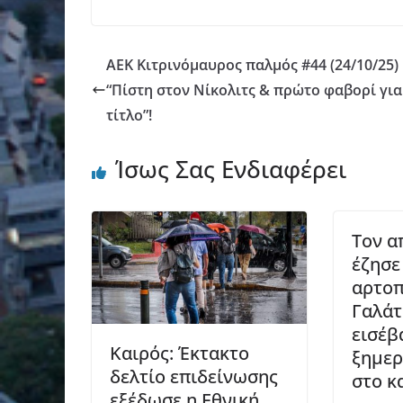
AEK Κιτρινόμαυρος παλμός #44 (24/10/25)
“Πίστη στον Νίκολιτς & πρώτο φαβορί για
τίτλο”!
Ίσως Σας Ενδιαφέρει
Τον α
έζησε
αρτοπ
Γαλάτ
εισέβ
Καιρός: Έκτακτο
ξημερ
δελτίο επιδείνωσης
στο κ
εξέδωσε η Εθνική