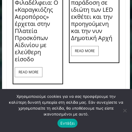
Φιλαδέλφεια: Ο
παράδοση σε
«Καραγκιόζης
ιδιώτη των LED
Αεροπόρος»
εκθέτει και την
έρχεται στην
προηγούμενη
Πλατεία
και την νυν
Προσκόπων
Δημοτική Αρχή
Αϊδινίου με
ελεύθερη
READ MORE
είσοδο
READ MORE
Χρησιμοποιούμε cookies για να σας προσφέρουμε την
καλύτερη δυνατή εμπειρία στη σελίδα μας. Εάν συνεχίσετε να
χρησιμοποιείτε τη σελίδα, θα υποθέσουμε πως είστε
ικανοποιημένοι με αυτό.
Εντάξει
Ο Νίκος
Δήμος ΝΦ-ΝΧ: