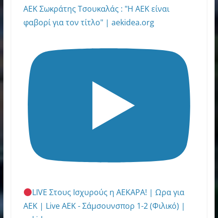
AEK Σωκράτης Τσουκαλάς : "Η ΑΕΚ είναι
φαβορί για τον τίτλο" | aekidea.org
LIVE Στους Ισχυρούς η ΑΕΚΑΡΑ! | Ωρα για
ΑΕΚ | Live ΑΕΚ - Σάμσουνσπορ 1-2 (Φιλικό) |