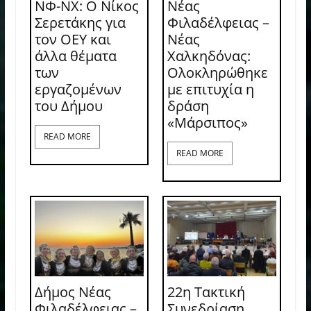
ΝΦ-ΝΧ: O Νίκος
Νέας
Σερετάκης για
Φιλαδέλφειας –
τον ΟΕΥ και
Νέας
άλλα θέματα
Χαλκηδόνας:
των
Ολοκληρώθηκε
εργαζομένων
με επιτυχία η
του Δήμου
δράση
«Μάρσιπος»
READ MORE
READ MORE
Δήμος Νέας
22η Τακτική
Φιλαδέλφειας –
Συνεδρίαση