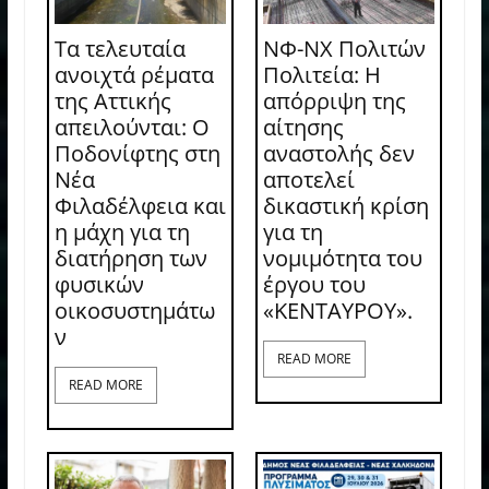
Τα τελευταία
ΝΦ-ΝΧ Πολιτών
ανοιχτά ρέματα
Πολιτεία: Η
της Αττικής
απόρριψη της
απειλούνται: Ο
αίτησης
Ποδονίφτης στη
αναστολής δεν
Νέα
αποτελεί
Φιλαδέλφεια και
δικαστική κρίση
η μάχη για τη
για τη
διατήρηση των
νομιμότητα του
φυσικών
έργου του
οικοσυστημάτω
«ΚΕΝΤΑΥΡΟΥ».
ν
READ MORE
READ MORE