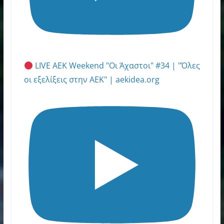
LIVE AEK Weekend "Οι Άχαστοι" #34 | "Όλες
οι εξελίξεις στην ΑΕΚ" | aekidea.org