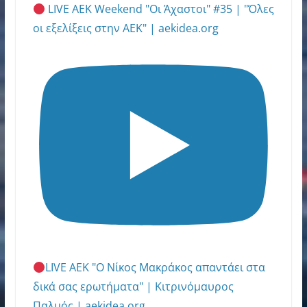
LIVE AEK Weekend "Οι Άχαστοι" #35 | "Όλες
οι εξελίξεις στην ΑΕΚ" | aekidea.org
LIVE ΑΕΚ "Ο Νίκος Μακράκος απαντάει στα
δικά σας ερωτήματα" | Κιτρινόμαυρος
Παλμός | aekidea.org