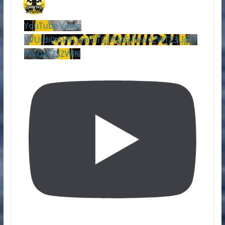
YouTube Video
VVUtdi0tSkNLYmlDTGRCMEdfcW02WTZ3Llg1Y
WVQaFZSZWlN