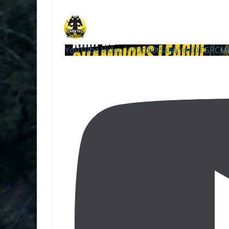
YouTube Video VVUtdi0tSkNLYmlDTGRC