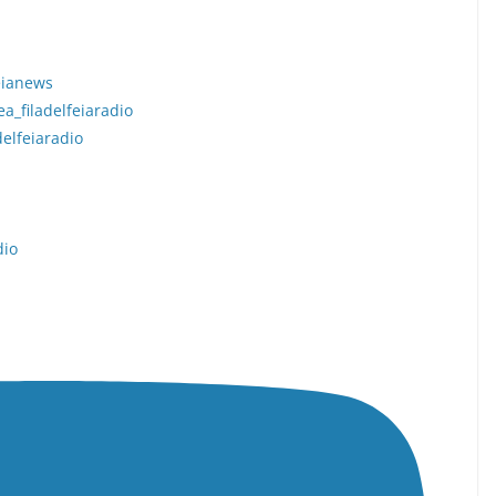
eianews
a_filadelfeiaradio
elfeiaradio
dio