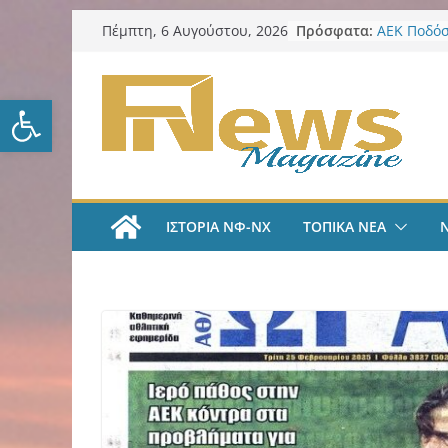
Μετάβαση
Πρόσφατα:
ΑΕΚ Ποδόσ
Πέμπτη, 6 Αυγούστου, 2026
σε
Μίλαν Βιτά
υπογράφει
περιεχόμενο
και πιάνε
Ανοίξτε τη γραμμή εργαλείω
ΑΕΚ Ποδόσ
και επίση
Νίκος Χαρ
Παρατηρη
Περιφέρει
από τα π
ΙΣΤΟΡΙΑ ΝΦ-ΝΧ
ΤΟΠΙΚΑ ΝΕΑ
ψηφιακά ε
για τη δια
λογοδοσία
ΑΕΚ Χάντμ
με Άννα Γ
ΑΕΚ Χάντμ
Ανακοίνωσ
18χρονη Κ