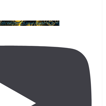
MEdfcW02WTZ3LkswU0xxM1FQS1RJ