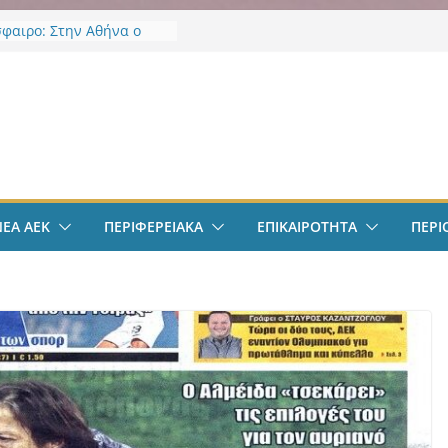
φαιρο: Στην Αθήνα ο
λις – Περνά ιατρικά,
 τετραετές συμβόλαιο
ι δουλειά στα Σπάτα
ν
φαιρο: Ανακοινώθηκε
μα ο Μίλαν Βιτάλις
δαλιάς: «Με το
τήριο Έργων η
α Αττικής αποκτά ένα
ρώτα ολοκληρωμένα
ΝΕΑ ΑΕΚ
ΠΕΡΙΦΕΡΕΙΑΚΑ
ΕΠΙΚΑΙΡΟΤΗΤΑ
ΠΕΡΙ
ργαλεία στην Ευρώπη
φάνεια και τη
»
πολ Γυναικών: Ανανέωσε
κόμες Ρεσέντε
πολ Γυναικών:
ε την Νικολίνα Ανδρέου,
ύπρια εξτρέμ