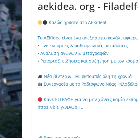
aekidea. org - Filadel
Καλώς ήρθατε στο AEKidea!
Το AEKidea είναι ένα ανεξάρτητο κανάλι αφιερ
• Live εκπομπές & ραδιοφωνικές μεταδόσεις
• Ανάλυση αγώνων & μεταγραφών
• Ρεπορτάζ, ειδήσεις και συζήτηση με τον κόσμο
Νέα βίντεο & LIVE εκπομπές όλη τη χρονιά
Συνεργασία με το Ραδιόφωνο Νέας Φιλαδέλφ
Κάνε ΕΓΓΡΑΦΗ για να μην χάνεις καμία εκπο
https://bit.ly/3Dv3bHE
---
Βρες μας παντού: