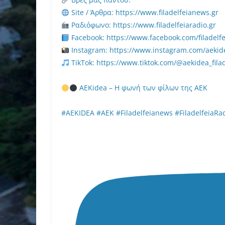
Site / Άρθρα: https://www.filadelfeianews.gr
Ραδιόφωνο: https://www.filadelfeiaradio.gr
Facebook: https://www.facebook.com/filadelf
Instagram: https://www.instagram.com/aekide
TikTok: https://www.tiktok.com/@aekidea_filad
AEKidea – Η φωνή των φίλων της ΑΕΚ
#AEKIDEA #AEK #Filadelfeianews #FiladelfeiaRa