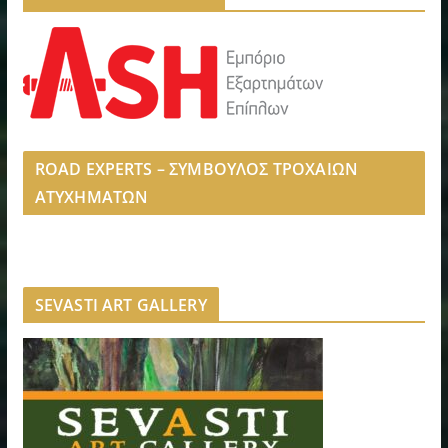
ROAD EXPERTS – ΣΥΜΒΟΥΛΟΣ ΤΡΟΧΑΙΩΝ
ΑΤΥΧΗΜΑΤΩΝ
SEVASTI ART GALLERY