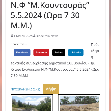
Ν.Φ “Μ.Κουντουράς”
5.5.2024 (Ωρα 7 30
Μ.M.)
1 Μαΐου 2025
Filadelfeia News
Share this...
Πρόσ
κλησ
Facebook
Pinterest
Twitter
Linkedin
η
τακτικής συνεδρίασης Δημοτικού Συμβουλίου (Πρ.
Κτίριο Εν.Λυκείου Ν.Φ “Μ.Κουντουράς” 5.5.2024 (Ωρα
7 30 Μ.M.)
Λήψη
ΠΡΟΣΚΛΗΣΗ Δ.Σ. (2)