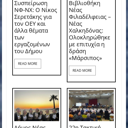
Συσπείρωση
Βιβλιοθήκη
ΝΦ-ΝΧ: O Νίκος
Νέας
Σερετάκης για
Φιλαδέλφειας –
τον ΟΕΥ και
Νέας
άλλα θέματα
Χαλκηδόνας:
των
Ολοκληρώθηκε
εργαζομένων
με επιτυχία η
του Δήμου
δράση
«Μάρσιπος»
READ MORE
READ MORE
Δήμος Νέας
22η Τακτική