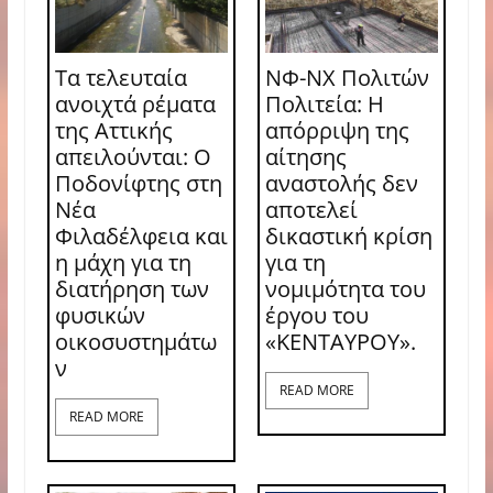
Τα τελευταία
ΝΦ-ΝΧ Πολιτών
ανοιχτά ρέματα
Πολιτεία: Η
της Αττικής
απόρριψη της
απειλούνται: Ο
αίτησης
Ποδονίφτης στη
αναστολής δεν
Νέα
αποτελεί
Φιλαδέλφεια και
δικαστική κρίση
η μάχη για τη
για τη
διατήρηση των
νομιμότητα του
φυσικών
έργου του
οικοσυστημάτω
«ΚΕΝΤΑΥΡΟΥ».
ν
READ MORE
READ MORE