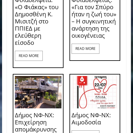
«Ο Φιάκας» του
«Για τον Σπύρο
Δημοσθένη Κ.
ήταν η ζωή του»
Μισιτζή στο
– Η συγκινητική
ΠΠΙΕΔ με
ανάρτηση της
ελεύθερη
οικογένειας
είσοδο
READ MORE
READ MORE
Δήμος ΝΦ-ΝΧ:
Δήμος ΝΦ-ΝΧ:
Επιχείρηση
Aιμοδοσία
απομάκρυνσης