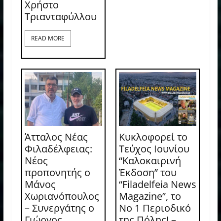
Χρήστο
Τριανταφύλλου
READ MORE
Άτταλος Νέας
Κυκλοφορεί το
Φιλαδέλφειας:
Τεύχος Ιουνίου
Νέος
“Καλοκαιρινή
προπονητής ο
Έκδοση” του
Μάνος
“Filadelfeia News
Χωριανόπουλος
Magazine”, το
– Συνεργάτης ο
Νο 1 Περιοδικό
Γιώργος
της Πόλης! –