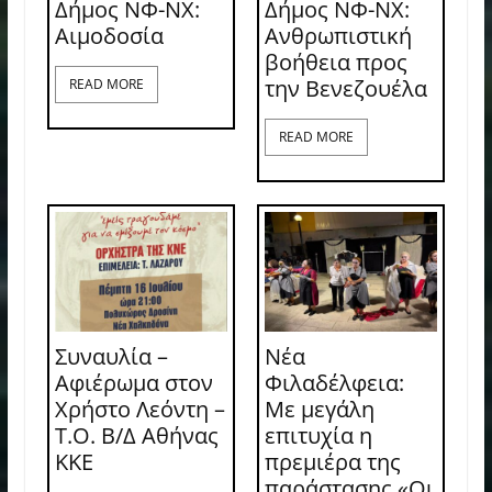
Δήμος ΝΦ-ΝΧ:
Δήμος ΝΦ-ΝΧ:
Aιμοδοσία
Ανθρωπιστική
βοήθεια προς
την Βενεζουέλα
READ MORE
READ MORE
Συναυλία –
Νέα
Αφιέρωμα στον
Φιλαδέλφεια:
Χρήστο Λεόντη –
Με μεγάλη
Τ.Ο. Β/Δ Αθήνας
επιτυχία η
ΚΚΕ
πρεμιέρα της
παράστασης «Οι