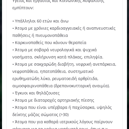
Υγείας και Εργασίας και Κοινωνικής Ασφάλισης
εμπίπτουν:
• Υπάλληλοι 60 ετών και άνω
• Άτομα με χρόνιες καρδιοαγγειακές ή αναπνευστικές
παθήσεις ή πνευμονοπάθεια
• Καρκινοπαθείς που κάνουν θεραπεία
• Άτομα με σοβαρά νευρολογικά και ψυχικά
νοσήματα, σκλήρυνση κατά πλάκας, επιληψία.
• Άτομα με σακχαρώδη διαβήτη, νεφρική ανεπάρκεια,
νεφροπάθεια, ηπατοπάθεια, συστηματικό
ερυθηματώδη λύκο, ρευματοειδή αρθρίτιδα,
αιμοσφαιρινοπάθεια (δρεπανοκυτταρική αναιμία).
• Έγκυοι και θηλάζουσες
• Άτομα με διαταραχές αρτηριακής πίεσης
• Άτομα που είναι υπέρβαρα ή παχύσαρκα, υψηλός
δείκτης μάζας σώματος (>30)
• Άτομα που για καθαρά ιατρικούς λόγους παίρνουν
φάρμακα για τα χρόνια νοσήματά τους, όπως π.χ.