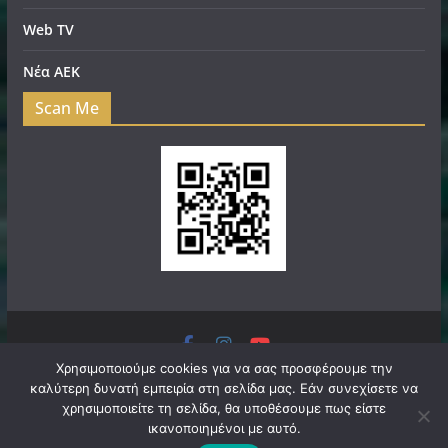
Web TV
Νέα ΑΕΚ
Scan Me
Πνευματικά Δικαιώματα © 2026
filadelfeianews.gr
. Τα
Χρησιμοποιούμε cookies για να σας προσφέρουμε την
καλύτερη δυνατή εμπειρία στη σελίδα μας. Εάν συνεχίσετε να
πνευματικά δικαιώματα προστατεύονται.
χρησιμοποιείτε τη σελίδα, θα υποθέσουμε πως είστε
Θέμα:
ColorMag
από ThemeGrill. Κατασκευασμένο με
ικανοποιημένοι με αυτό.
WordPress
.