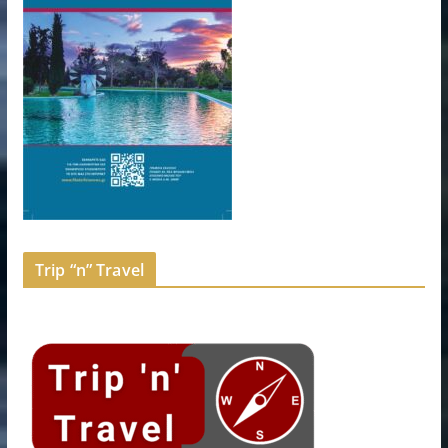
Trip “n” Travel