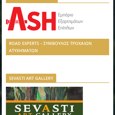
ROAD EXPERTS – ΣΥΜΒΟΥΛΟΣ ΤΡΟΧΑΙΩΝ
ΑΤΥΧΗΜΑΤΩΝ
SEVASTI ART GALLERY