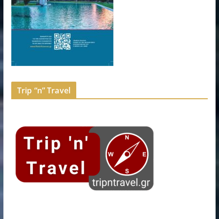
Trip “n” Travel