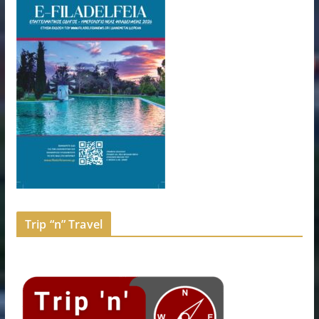
Trip “n” Travel