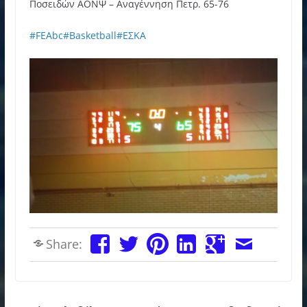
Ποσειδών ΑΟΝΨ – Αναγέννηση Πετρ. 65-76
#FEAbc
#Basketball
#ΕΣΚΑ
Share: