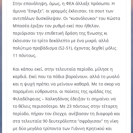
Στην επανάληψη, όμως, η ΦΕΑ άλλαξε πρόσωπο. Η
άμυνα “έσφιξε”, οι γραμμές έκλεισαν, τα σουτ των
αντιπάλων δυσκόλεψαν. Οι “κυανόλευκοι” του Κώστα
Μπασέα έριξαν τον ρυθμό εκεί που ήθελαν,
περιόρισαν την επιθετική δράση της Ένωσης κι
έκλεισαν το τρίτο δεκάλεπτο με ένα μικρό, αλλά
πολύτιμο προβάδισμα (52-51), έχοντας δεχθεί μόλις
11 πόντους.
Και κάπου εκεί, στην τελευταία περίοδο, μίλησε η
καρδιά. Εκεί που τα πόδια βαραίνουν, αλλά το μυαλό
και η ψυχή πρέπει να μείνουν καθαρά. Με το σκορ να
παραμένει εύθραυστο, οι παίκτες της ομάδας της
Φιλαδέλφειας – Χαλκηδόνας έδειξαν τι σημαίνει να
το θέλεις περισσότερο. Με 23 πόντους στην τέταρτη
περίοδο, πήραν τον έλεγχο, ανέβασαν τη διαφορά και
στα τελευταία 90 δευτερόλεπτα “σφράγισαν” τη νίκη
με δύο μεγάλα τρίποντα των Γιάννη Κρητικού και