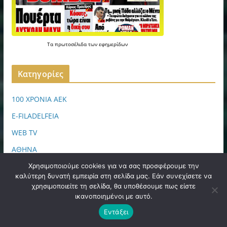
Τα
πρωτοσέλιδα
των
εφημερίδων
Kατηγορίες
100 ΧΡΟΝΙΑ ΑΕΚ
E-FILADELFEIA
WEB TV
ΑΘΗΝΑ
ΑΡΘΡΟΓΡΑΦΙΑ
Χρησιμοποιούμε cookies για να σας προσφέρουμε την
καλύτερη δυνατή εμπειρία στη σελίδα μας. Εάν συνεχίσετε να
ΑΣΤΥΝΟΜΙΑ
χρησιμοποιείτε τη σελίδα, θα υποθέσουμε πως είστε
ικανοποιημένοι με αυτό.
ΑΧΑΡΝΕΣ-ΜΕΝΙΔΙ
Εντάξει
ΓΗΠΕΔΟ ΑΕΚ "ΑΓΙΑ ΣΟΦΙΑ" (OPAP ARENA)