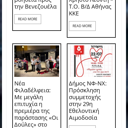
την Βενεζουέλα
Τ.Ο. Β/Δ Αθήνας
ΚΚΕ
READ MORE
READ MORE
Νέα
Δήμος ΝΦ-ΝΧ:
Φιλαδέλφεια:
Πρόσκληση
Με μεγάλη
συμμετοχής
επιτυχία η
στην 29η
πρεμιέρα της
Εθελοντική
παράστασης «Οι
Αιμοδοσία
Δούλες» στο