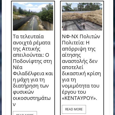
Τα τελευταία
ΝΦ-ΝΧ Πολιτών
ανοιχτά ρέματα
Πολιτεία: Η
της Αττικής
απόρριψη της
απειλούνται: Ο
αίτησης
Ποδονίφτης στη
αναστολής δεν
Νέα
αποτελεί
Φιλαδέλφεια και
δικαστική κρίση
η μάχη για τη
για τη
διατήρηση των
νομιμότητα του
φυσικών
έργου του
οικοσυστημάτω
«ΚΕΝΤΑΥΡΟΥ».
ν
READ MORE