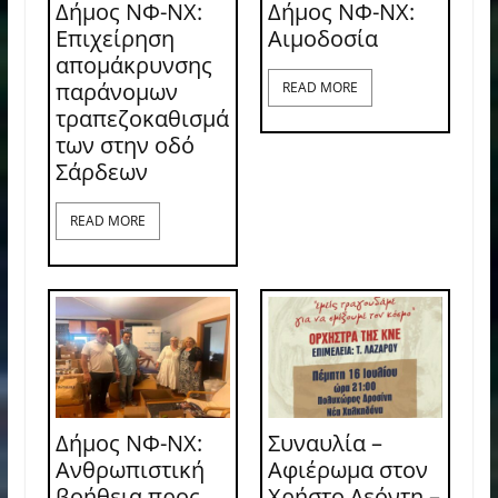
Δήμος ΝΦ-ΝΧ:
Δήμος ΝΦ-ΝΧ:
Επιχείρηση
Aιμοδοσία
απομάκρυνσης
παράνομων
READ MORE
τραπεζοκαθισμά
των στην οδό
Σάρδεων
READ MORE
Δήμος ΝΦ-ΝΧ:
Συναυλία –
Ανθρωπιστική
Αφιέρωμα στον
βοήθεια προς
Χρήστο Λεόντη –