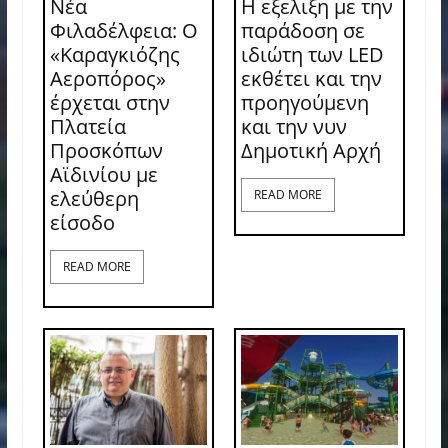
Νέα
Η εξελιξη με την
Φιλαδέλφεια: Ο
παράδοση σε
«Καραγκιόζης
ιδιώτη των LED
Αεροπόρος»
εκθέτει και την
έρχεται στην
προηγούμενη
Πλατεία
και την νυν
Προσκόπων
Δημοτική Αρχή
Αϊδινίου με
ελεύθερη
READ MORE
είσοδο
READ MORE