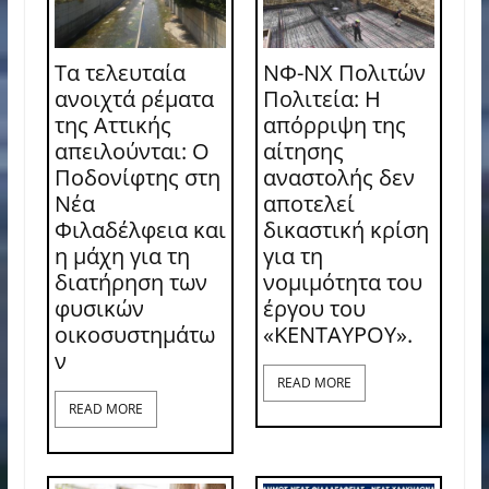
Τα τελευταία
ΝΦ-ΝΧ Πολιτών
ανοιχτά ρέματα
Πολιτεία: Η
της Αττικής
απόρριψη της
απειλούνται: Ο
αίτησης
Ποδονίφτης στη
αναστολής δεν
Νέα
αποτελεί
Φιλαδέλφεια και
δικαστική κρίση
η μάχη για τη
για τη
διατήρηση των
νομιμότητα του
φυσικών
έργου του
οικοσυστημάτω
«ΚΕΝΤΑΥΡΟΥ».
ν
READ MORE
READ MORE