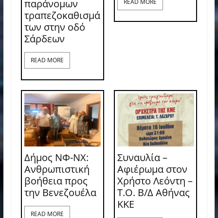
παράνομων
READ MORE
τραπεζοκαθισμά
των στην οδό
Σάρδεων
READ MORE
Δήμος ΝΦ-ΝΧ:
Συναυλία –
Ανθρωπιστική
Αφιέρωμα στον
βοήθεια προς
Χρήστο Λεόντη –
την Βενεζουέλα
Τ.Ο. Β/Δ Αθήνας
ΚΚΕ
READ MORE