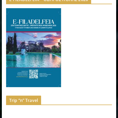
Trip “n” Travel