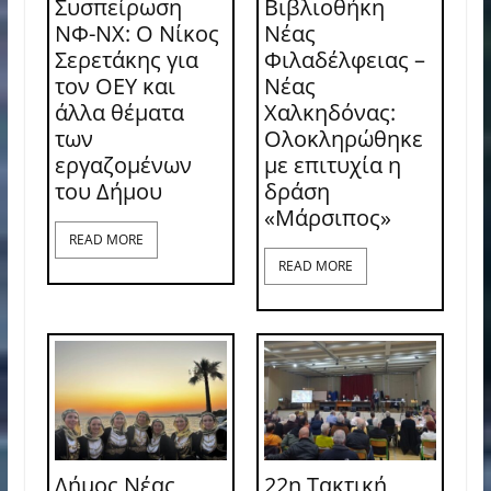
Συσπείρωση
Βιβλιοθήκη
ΝΦ-ΝΧ: O Νίκος
Νέας
Σερετάκης για
Φιλαδέλφειας –
τον ΟΕΥ και
Νέας
άλλα θέματα
Χαλκηδόνας:
των
Ολοκληρώθηκε
εργαζομένων
με επιτυχία η
του Δήμου
δράση
«Μάρσιπος»
READ MORE
READ MORE
Δήμος Νέας
22η Τακτική