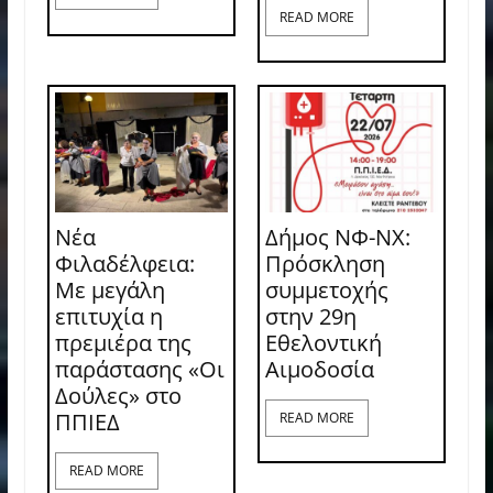
READ MORE
Νέα
Δήμος ΝΦ-ΝΧ:
Φιλαδέλφεια:
Πρόσκληση
Με μεγάλη
συμμετοχής
επιτυχία η
στην 29η
πρεμιέρα της
Εθελοντική
παράστασης «Οι
Αιμοδοσία
Δούλες» στο
ΠΠΙΕΔ
READ MORE
READ MORE