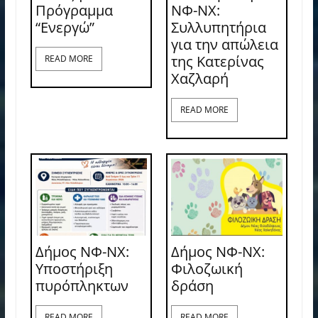
Πρόγραμμα
ΝΦ-ΝΧ:
“Ενεργώ”
Συλλυπητήρια
για την απώλεια
της Κατερίνας
READ MORE
Χαζλαρή
READ MORE
Δήμος ΝΦ-ΝΧ:
Δήμος ΝΦ-ΝΧ:
Υποστήριξη
Φιλοζωική
πυρόπληκτων
δράση
READ MORE
READ MORE