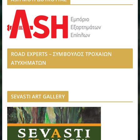
ROAD EXPERTS – ΣΥΜΒΟΥΛΟΣ ΤΡΟΧΑΙΩΝ
ΑΤΥΧΗΜΑΤΩΝ
SEVASTI ART GALLERY