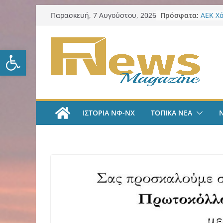
Μετάβαση
Πρόσφατα:
ΑΕΚ Χ
Παρασκευή, 7 Αυγούστου, 2026
σε
με Άνν
Δήμος
περιεχόμενο
πυρόπ
Ανοίξτε τη γραμμή εργαλείω
Δήμος
“Κέντα
ΑΕΚ Π
και επ
Νίκος 
Παρατ
ΙΣΤΟΡΙΑ ΝΦ-ΝΧ
ΤΟΠΙΚΑ ΝΕΑ
Περιφέ
από τ
ψηφια
για τη
λογοδ