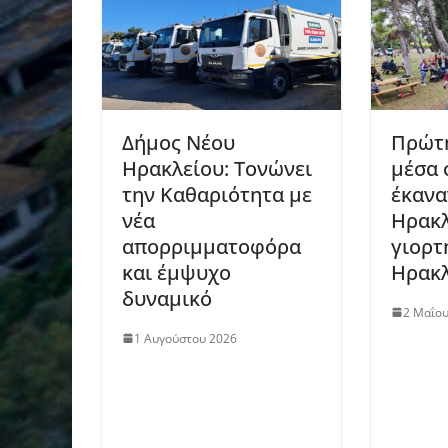
Δήμος Νέου
Πρώτ
Ηρακλείου: Τονώνει
μέσα 
την Καθαριότητα με
έκανα
νέα
Ηρακλ
απορριμματοφόρα
γιορτ
και έμψυχο
Ηρακλ
δυναμικό
2 Μαΐου
1 Αυγούστου 2026