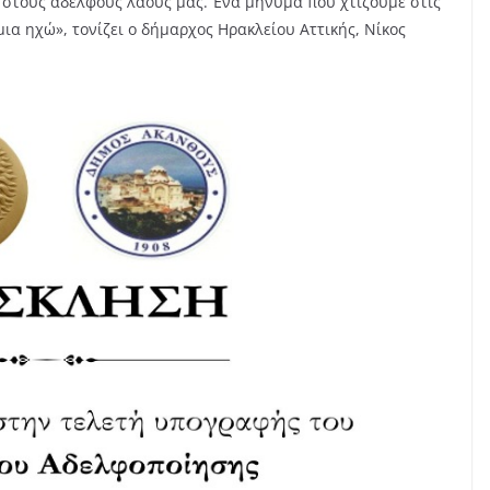
στους αδελφούς λαούς μας. Ένα μήνυμα που χτίζουμε στις
μια ηχώ», τονίζει ο δήμαρχος Ηρακλείου Αττικής, Νίκος