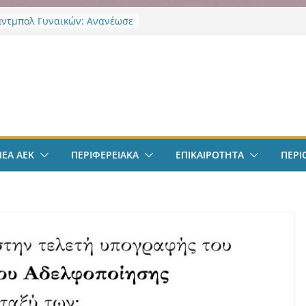
άντμπολ Γυναικών: Ανανέωσε
α Γκόμες Ρεσέντε
 ΝΦ-ΝΧ: Υποστήριξη
ληκτων
ν
 ΝΦ-ΝΧ: Αναψυκτήριο
υρος”
οδόσφαιρο: Ανακοινώθηκε
ίσημα ο Μίλαν Βιτάλις
Χαρδαλιάς: «Με το
ηρητήριο Έργων η
ΝΕΑ ΑΕΚ
ΠΕΡΙΦΕΡΕΙΑΚΑ
ΕΠΙΚΑΙΡΟΤΗΤΑ
ΠΕΡΙ
ρεια Αττικής αποκτά ένα
α πρώτα ολοκληρωμένα
κά εργαλεία στην Ευρώπη
 διαφάνεια και τη
οσία»