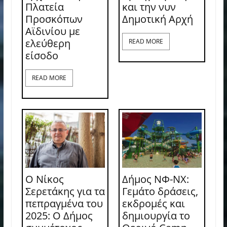
Πλατεία
και την νυν
Προσκόπων
Δημοτική Αρχή
Αϊδινίου με
ελεύθερη
READ MORE
είσοδο
READ MORE
Ο Νίκος
Δήμος ΝΦ-ΝΧ:
Σερετάκης για τα
Γεμάτο δράσεις,
πεπραγμένα του
εκδρομές και
2025: Ο Δήμος
δημιουργία το