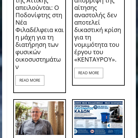
της Αττικής
απόρριψη της
απειλούνται: Ο
αίτησης
Ποδονίφτης στη
αναστολής δεν
Νέα
αποτελεί
Φιλαδέλφεια και
δικαστική κρίση
η μάχη για τη
για τη
διατήρηση των
νομιμότητα του
φυσικών
έργου του
οικοσυστημάτω
«ΚΕΝΤΑΥΡΟΥ».
ν
READ MORE
READ MORE