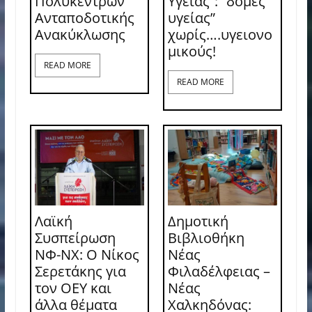
Πολύκεντρων
Υγείας”: “δομές
Ανταποδοτικής
υγείας”
Ανακύκλωσης
χωρίς….υγειονο
μικούς!
READ MORE
READ MORE
Λαϊκή
Δημοτική
Συσπείρωση
Βιβλιοθήκη
ΝΦ-ΝΧ: O Νίκος
Νέας
Σερετάκης για
Φιλαδέλφειας –
τον ΟΕΥ και
Νέας
άλλα θέματα
Χαλκηδόνας: