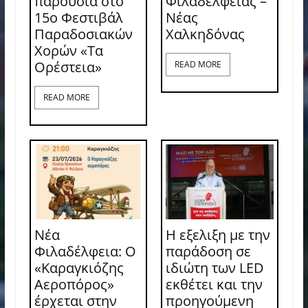
παρουσία στο
Φιλαδέλφειας –
15ο Φεστιβάλ
Νέας
Παραδοσιακών
Χαλκηδόνας
Χορών «Τα
Ορέστεια»
READ MORE
READ MORE
Νέα
Η εξελιξη με την
Φιλαδέλφεια: Ο
παράδοση σε
«Καραγκιόζης
ιδιώτη των LED
Αεροπόρος»
εκθέτει και την
έρχεται στην
προηγούμενη