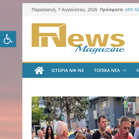
Μετάβαση
Πρόσφατα:
ΑΕΚ Χ
Παρασκευή, 7 Αυγούστου, 2026
σε
με Άνν
Δήμος
περιεχόμενο
πυρόπ
Ανοίξτε τη γραμμή εργαλείω
Δήμος
“Κέντα
ΑΕΚ Π
και επ
Νίκος 
Παρατ
ΙΣΤΟΡΙΑ ΝΦ-ΝΧ
ΤΟΠΙΚΑ ΝΕΑ
Περιφέ
από τ
ψηφια
για τη
λογοδ