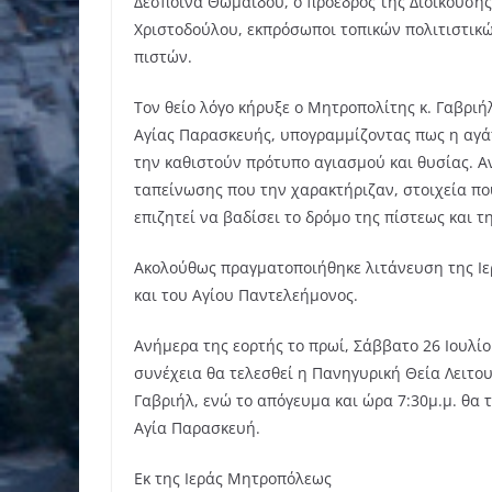
Δέσποινα Θωμαΐδου, ο πρόεδρος της Διοικούσης 
Χριστοδούλου, εκπρόσωποι τοπικών πολιτιστικ
πιστών.
Τον θείο λόγο κήρυξε ο Μητροπολίτης κ. Γαβριή
Αγίας Παρασκευής, υπογραμμίζοντας πως η αγάπ
την καθιστούν πρότυπο αγιασμού και θυσίας. Α
ταπείνωσης που την χαρακτήριζαν, στοιχεία πο
επιζητεί να βαδίσει το δρόμο της πίστεως και τ
Ακολούθως πραγματοποιήθηκε λιτάνευση της Ιε
και του Αγίου Παντελεήμονος.
Ανήμερα της εορτής το πρωί, Σάββατο 26 Ιουλίο
συνέχεια θα τελεσθεί η Πανηγυρική Θεία Λειτο
Γαβριήλ, ενώ το απόγευμα και ώρα 7:30μ.μ. θα 
Αγία Παρασκευή.
Εκ της Ιεράς Μητροπόλεως