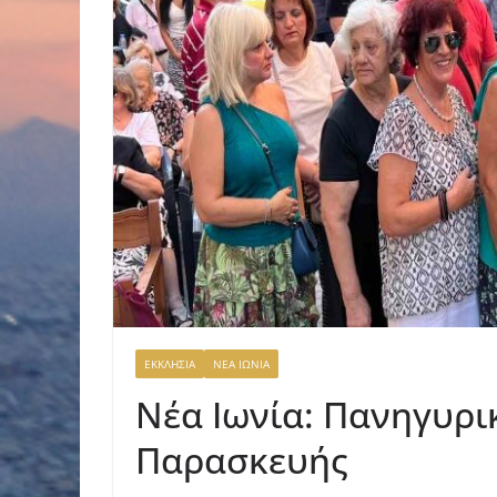
ΕΚΚΛΗΣΙΑ
ΝΕΑ ΙΩΝΙΑ
Νέα Ιωνία: Πανηγυρι
Παρασκευής