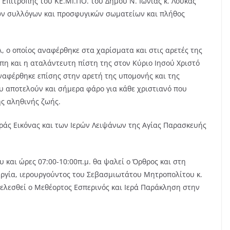
Επιτροπής του ΚΕ.ΜΙ.ΠΟ. του Δήμου Ν. Ιωνίας κ. Λουκάς
ών συλλόγων και προσφυγικών σωματείων και πλήθος
λ, ο οποίος αναφέρθηκε στα χαρίσματα και στις αρετές της
η και η αταλάντευτη πίστη της στον Κύριο Ιησού Χριστό
ναφέρθηκε επίσης στην αρετή της υπομονής και της
υ αποτελούν και σήμερα φάρο για κάθε χριστιανό που
ης αληθινής ζωής.
ράς Εικόνας και των Ιερών Λειψάνων της Αγίας Παρασκευής
υ και ώρες 07:00-10:00π.μ. θα ψαλεί ο Όρθρος και στη
υργία, ιερουργούντος του Σεβασμιωτάτου Μητροπολίτου κ.
τελεσθεί ο Μεθέορτος Εσπερινός και Ιερά Παράκληση στην