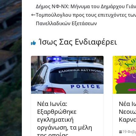
Δήμος ΝΦ-ΝΧ: Μήνυμα του Δημάρχου Γιά
Τομπούλογλου προς τους επιτυχόντες τω
Πανελλαδικών Εξετάσεων
Ίσως Σας Ενδιαφέρει
Νέα Ιωνία:
Νέα Ι
Εξαρθρώθηκε
Νεοιω
εγκληματική
Καρν
οργάνωση, τα μέλη
19 Φεβ
της οποίας