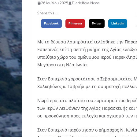
26 Ιουλίου 2025
Filadelfeia News
Share this...
Facebook
Pinterest
Twitter
Linkedin
Με τη δέουσα λαμπρότητα τελέσθηκε την Παρασ
Εσπερινός επί τη σεπτή μνήμη της Αγίας ενδό
υπαίθριο χώρο του ομώνυμου Ιερού Παρεκκλησί
Μεγάρου στη Νέα Ιωνία.
Στον Εσπερινό χοροστάτησε ο Σεβασμιώτατος Μ
Χαλκηδόνος κ. Γαβριήλ με τη συμμετοχή πολλών
Νωρίτερα, στο πλαίσιο του εορτασμού του Ιερ
των Ιερών Λειψάνων της Αγίας Παρασκευής και 
σε προσκύνηση προς ευλογία και αγιασμό των π
Στον Εσπερινό παρέστησαν ο Δήμαρχος Ν. Ιωνία