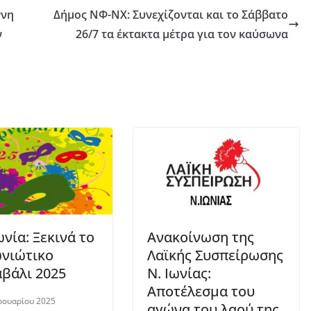
ννη
Δήμος ΝΦ-ΝΧ: Συνεχίζονται και το Σάββατο
ν
26/7 τα έκτακτα μέτρα για τον καύσωνα
ωνία: Ξεκινά το
Ανακοίνωση της
νιώτικο
Λαϊκής Συσπείρωσης
αβάλι 2025
Ν. Ιωνίας:
Αποτέλεσμα του
ρουαρίου 2025
αγώνα του λαού της