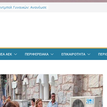
άντμπολ Γυναικών: Ανανέωσε
α Γκόμες Ρεσέντε
 ΝΦ-ΝΧ: Υποστήριξη
ληκτων
ν
 ΝΦ-ΝΧ: Αναψυκτήριο
υρος”
οδόσφαιρο: Ανακοινώθηκε
ίσημα ο Μίλαν Βιτάλις
Χαρδαλιάς: «Με το
ηρητήριο Έργων η
ΝΕΑ ΑΕΚ
ΠΕΡΙΦΕΡΕΙΑΚΑ
ΕΠΙΚΑΙΡΟΤΗΤΑ
ΠΕΡΙ
ρεια Αττικής αποκτά ένα
α πρώτα ολοκληρωμένα
κά εργαλεία στην Ευρώπη
 διαφάνεια και τη
οσία»