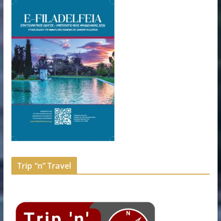
Trip “n” Travel