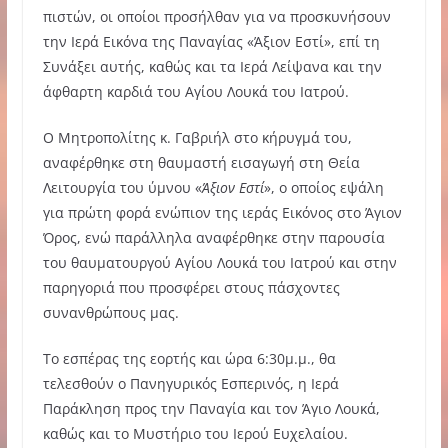
πιστών, οι οποίοι προσήλθαν για να προσκυνήσουν
την Ιερά Εικόνα της Παναγίας «Άξιον Εστί», επί τη
Συνάξει αυτής, καθώς και τα Ιερά Λείψανα και την
άφθαρτη καρδιά του Αγίου Λουκά του Ιατρού.
Ο Μητροπολίτης κ. Γαβριήλ στο κήρυγμά του,
αναφέρθηκε στη θαυμαστή εισαγωγή στη Θεία
Λειτουργία του ύμνου «
Άξιον Εστί
», ο οποίος εψάλη
για πρώτη φορά ενώπιον της ιεράς Εικόνος στο Άγιον
Όρος, ενώ παράλληλα αναφέρθηκε στην παρουσία
του θαυματουργού Αγίου Λουκά του Ιατρού και στην
παρηγοριά που προσφέρει στους πάσχοντες
συνανθρώπους μας.
Το εσπέρας της εορτής και ώρα 6:30μ.μ., θα
τελεσθούν ο Πανηγυρικός Εσπερινός, η Ιερά
Παράκληση προς την Παναγία και τον Άγιο Λουκά,
καθώς και το Μυστήριο του Ιερού Ευχελαίου.