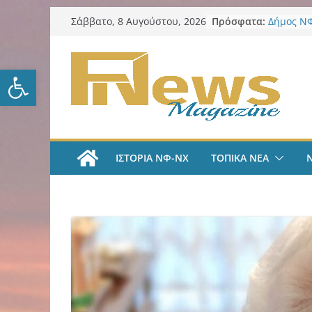
Μετάβαση
Πρόσφατα:
Δήμος ΝΦ
Σάββατο, 8 Αυγούστου, 2026
σε
πυρόπλη
Δήμος ΝΦ
περιεχόμενο
Πρόγραμμ
Ανοίξτε τη γραμμή εργαλείω
LIVE A
#35 | “Όλ
μέσα από 
tv
ΑΕΚ Ποδό
«Ήρθα στ
ΙΣΤΟΡΙΑ ΝΦ-ΝΧ
ΤΟΠΙΚΑ ΝΕΑ
League» 
του Μάρ
Λαϊκή Συ
Συλλυπητ
Κατερίνα