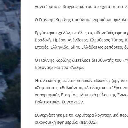
Δανειζόμαστε βιογραφικά του στοιχεία από την
Ο Γιάννης Κορίδης σπούδασε νομικά και φιλολογ
Εργάστηκε σχεδόν, σε όλες τις αθηναϊκές εφημερ
Βραδινή, Ημέρα, Ανένδοτος, Ελεύθερος Τύπος, Κ
Εποχές, Ελληνίδα, Slim, Ελλάδα) ως ρεπόρτερ, δ
Ο Γιάννης Κορίδης διετέλεσε διευθυντής του «Υ
Έρευνας» και του «Άλεφ».
Ήταν εκδότης των περιοδικών «Ιωλκός» (όργανο 
«Συμπόσιο», «Βαλκάνια», «Δίοδος» και «΄Ερευνα
Λαογραφικής Εταιρίας, ιδρυτικό μέλος της Ένω
Πολιτιστικών Συντακτών.
Συνεργάστηκε με τα κυριότερα λογοτεχνικά περι
οικονομική εφημερίδα «ΙΩΛΚΟΣ».