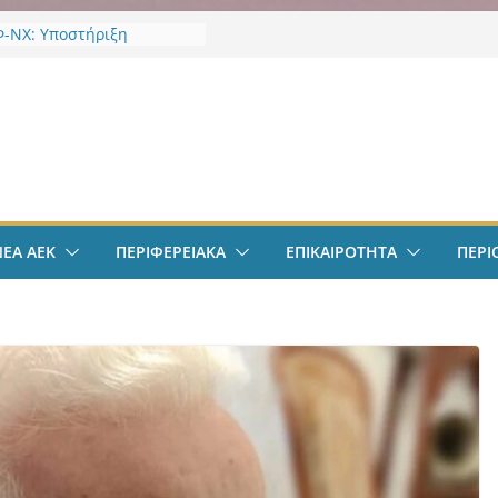
-ΝΧ: Υποστήριξη
κτων
-ΝΧ: Ένταξη στο
α “Ενεργώ”
ν
EK Weekend “Οι Άχαστοι”
ες οι εξελίξεις στην ΑΕΚ”
το filadelfeiaradio & web
σφαιρο: Λόβρο Μάγερ:
ην ΑΕΚ για το Champions
ΝΕΑ ΑΕΚ
ΠΕΡΙΦΕΡΕΙΑΚΑ
ΕΠΙΚΑΙΡΟΤΗΤΑ
ΠΕΡΙ
– Η ξεχωριστή υποδοχή
ιου Ηλιόπουλου
σπείρωση ΝΦ-ΝΧ:
ήρια για την απώλεια της
ς Χαζλαρή