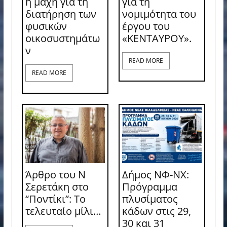
η μάχη για τη
για τη
διατήρηση των
νομιμότητα του
φυσικών
έργου του
οικοσυστημάτω
«ΚΕΝΤΑΥΡΟΥ».
ν
READ MORE
READ MORE
Άρθρο του Ν
Δήμος ΝΦ-ΝΧ:
Σερετάκη στο
Πρόγραμμα
“Ποντίκι”: Το
πλυσίματος
τελευταίο μίλι…
κάδων στις 29,
30 και 31