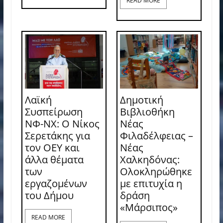
READ MORE
Λαϊκή
Δημοτική
Συσπείρωση
Βιβλιοθήκη
ΝΦ-ΝΧ: O Νίκος
Νέας
Σερετάκης για
Φιλαδέλφειας –
τον ΟΕΥ και
Νέας
άλλα θέματα
Χαλκηδόνας:
των
Ολοκληρώθηκε
εργαζομένων
με επιτυχία η
του Δήμου
δράση
«Μάρσιπος»
READ MORE