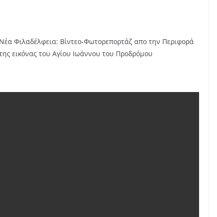
Νέα Φιλαδέλφεια: Βίντεο-Φωτορεπορτάζ απο την Περιφορά
της εικόνας του Αγίου Ιωάννου του Προδρόμου