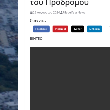
του Προδρόμου
29 Αυγούστου 2024
Filadelfeia News
Share this...
Facebook
Pinterest
Twitter
Linkedin
ΒΙΝΤΕΟ