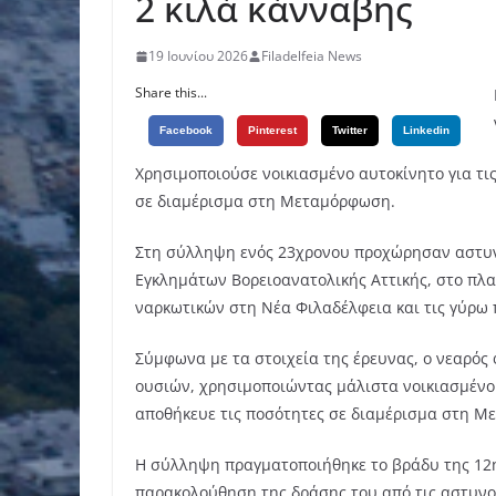
2 κιλά κάνναβης
19 Ιουνίου 2026
Filadelfeia News
Share this...
Facebook
Pinterest
Twitter
Linkedin
Χρησιμοποιούσε νοικιασμένο αυτοκίνητο για τι
σε διαμέρισμα στη Μεταμόρφωση.
Στη σύλληψη ενός 23χρονου προχώρησαν αστυνο
Εγκλημάτων Βορειοανατολικής Αττικής, στο πλα
ναρκωτικών στη Νέα Φιλαδέλφεια και τις γύρω 
Σύμφωνα με τα στοιχεία της έρευνας, ο νεαρός
ουσιών, χρησιμοποιώντας μάλιστα νοικιασμένο ό
αποθήκευε τις ποσότητες σε διαμέρισμα στη 
Η σύλληψη πραγματοποιήθηκε το βράδυ της 12η
παρακολούθηση της δράσης του από τις αστυνο