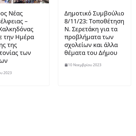
ος Νέας
Δημοτικό Συμβούλιο
έλφειας –
8/11/23: Τοποθέτηση
Χαλκηδόνας
Ν. Σερετάκη για τα
ε την Ημέρα
πρoβλήματα των
ς της
σχολείων και άλλα
τονίας των
θέματα του Δήμου
ίων
10 Νοεμβρίου 2023
ου 2023