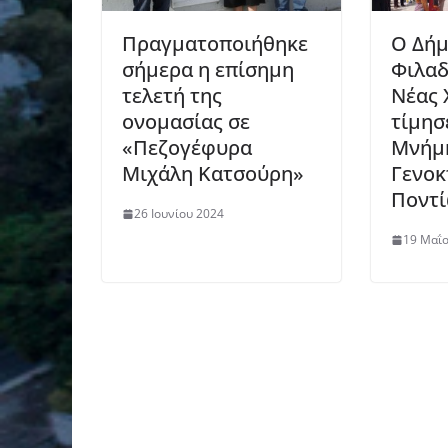
Πραγματοποιήθηκε
Ο Δήμ
σήμερα η επίσημη
Φιλαδ
τελετή της
Νέας 
ονομασίας σε
τίμησ
«Πεζογέφυρα
Μνήμη
Μιχάλη Κατσούρη»
Γενοκ
Ποντ
26 Ιουνίου 2024
19 Μαΐ