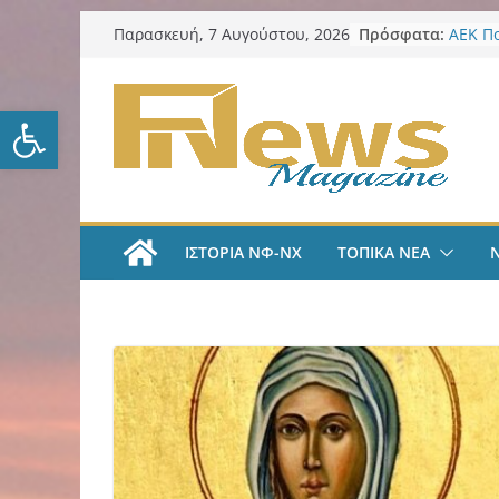
Μετάβαση
Πρόσφατα:
ΑΕΚ Π
Παρασκευή, 7 Αυγούστου, 2026
σε
Μίλαν 
υπογρ
περιεχόμενο
και πι
Ανοίξτε τη γραμμή εργαλείω
ΑΕΚ Π
και επ
Νίκος 
Παρατ
Περιφέ
από τ
ΙΣΤΟΡΙΑ ΝΦ-ΝΧ
ΤΟΠΙΚΑ ΝΕΑ
ψηφια
για τη
λογοδ
ΑΕΚ Χ
με Άνν
ΑΕΚ Χ
Ανακοί
18χρο