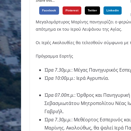
Share this...
Facebook
Pinterest
Twitter
Linkedin
Μεγαλομάρτυρος Μαρίνης πανηγυρίζει ο φερών
απότμημα εκ του Ιερού Λειψάνου της Αγίας.
Οι Ιερές Ακολουθίες θα τελεσθούν σύμφωνα με
Πρόγραμμα Εορτής
Ώρα 7.30μ.μ.
: Μέγας Πανηγυρικός Εσπερ
Ώρα 10:00μ.μ.
: Ιερά Αγρυπνία.
Ώρα 07.00π.μ.
: Όρθρος και Πανηγυρική
Σεβασμιωτάτου Μητροπολίτου Νέας Ιων
Γαβριήλ.
Ώρα 7.30μ.μ.
: Μεθέορτος Εσπερινός και
Μαρίνης. Ακολούθως, θα ψαλεί Ιερά Π