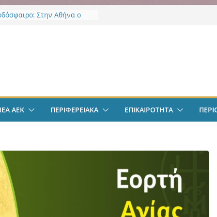
οδόσφαιρο: Στην Αθήνα ο
Βιτάλις – Περνά ιατρικά,
άφει τετραετές συμβόλαιο
άνει δουλειά στα Σπάτα
ν
οδόσφαιρο: Ανακοινώθηκε
ίσημα ο Μίλαν Βιτάλις
Χαρδαλιάς: «Με το
ηρητήριο Έργων η
ρεια Αττικής αποκτά ένα
α πρώτα ολοκληρωμένα
ΝΕΑ ΑΕΚ
ΠΕΡΙΦΕΡΕΙΑΚΑ
ΕΠΙΚΑΙΡΟΤΗΤΑ
ΠΕΡΙ
κά εργαλεία στην Ευρώπη
 διαφάνεια και τη
οσία»
άντμπολ Γυναικών: Ανανέωσε
α Γκόμες Ρεσέντε
άντμπολ Γυναικών:
νωσε την Νικολίνα Ανδρέου,
νη Κύπρια εξτρέμ