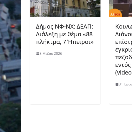
Δήμος ΝΦ-ΝΧ: ΔΕΑΠ:
Κοινω
Διάλεξη με θέμα «88
Διάνο
πλήκτρα, 7 Ήπειροι»
επίστ
έγκρι
8 Μαΐου 2026
πεζοδ
εντός
(video
31 Ιανο