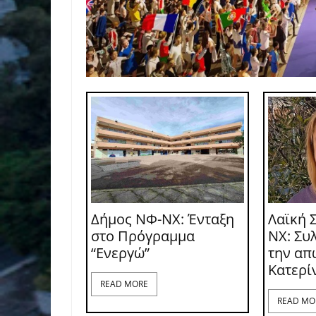
Δήμος ΝΦ-ΝΧ: Ένταξη
Λαϊκή 
στο Πρόγραμμα
ΝΧ: Συ
“Ενεργώ”
την απ
Κατερί
READ MORE
READ MO