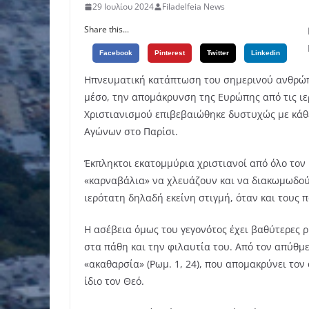
29 Ιουλίου 2024
Filadelfeia News
Share this...
Facebook
Pinterest
Twitter
Linkedin
Ηπνευματική κατάπτωση του σημερινού ανθρώπο
μέσο, την απομάκρυνση της Ευρώπης από τις ιερ
Χριστιανισμού επιβεβαιώθηκε δυστυχώς με κάθ
Αγώνων στο Παρίσι.
Έκπληκτοι εκατομμύρια χριστιανοί από όλο το
«καρναβάλια» να χλευάζουν και να διακωμωδούν
ιερότατη δηλαδή εκείνη στιγμή, όταν και τους 
Η ασέβεια όμως του γεγονότος έχει βαθύτερες 
στα πάθη και την φιλαυτία του. Από τον απύθμε
«ακαθαρσία» (Ρωμ. 1, 24), που απομακρύνει τον
ίδιο τον Θεό.