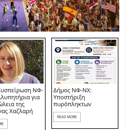
Συσπείρωση ΝΦ-
Δήμος ΝΦ-ΝΧ:
λλυπητήρια για
Υποστήριξη
ώλεια της
πυρόπληκτων
νας Χαζλαρή
READ MORE
RE