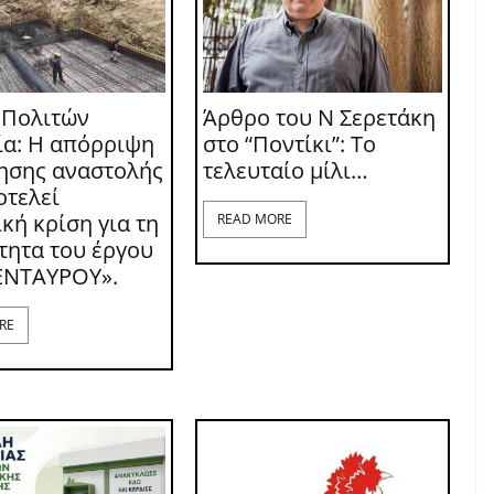
 Πολιτών
Άρθρο του Ν Σερετάκη
ία: Η απόρριψη
στο “Ποντίκι”: Το
τησης αναστολής
τελευταίο μίλι…
οτελεί
κή κρίση για τη
READ MORE
τητα του έργου
ΕΝΤΑΥΡΟΥ».
RE