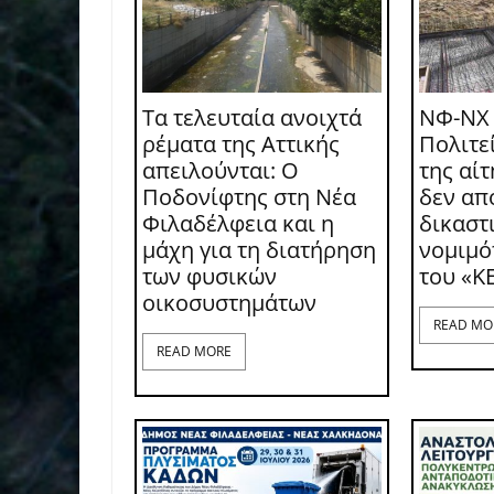
Τα τελευταία ανοιχτά
ΝΦ-ΝΧ
ρέματα της Αττικής
Πολιτε
απειλούνται: Ο
της αί
Ποδονίφτης στη Νέα
δεν απ
Φιλαδέλφεια και η
δικαστι
μάχη για τη διατήρηση
νομιμό
των φυσικών
του «Κ
οικοσυστημάτων
READ MO
READ MORE