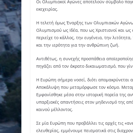
Οι Ολυμπιακοί Αγώνες αποτελούν σύμβολο παγκ
εκεχειρίας.
Η τελετή όμως Έναρξης των Ολυμπιακών Αγώνων 
Ολυμπισμού ως Ιδέα, που ως Χριστιανοί και ως
περιείχε το κάλλος, την ευγένεια, την λιτότητα
και την ιερότητα για την ανθρώπινη ζωή.
Αντιθέτως, η συνεχής προσπάθεια αποϊεροποίη
πηγάζει από τον άκρατο δικαιωματισμό, που γί
Η Ευρώπη σήμερα νοσεί, διότι απομακρύνεται απ
Αποκάλυψη που μεταμόρφωσε τον κόσμο. Μεταμ
Εμφανίσθηκε μέσα στην ιστορική πορεία της α
υπαρξιακές απαντήσεις στον μηδενισμό της απ
καινού μέλλοντος.
Σε μία Ευρώπη που προβάλλει τις αρχές τις «αν
ελευθερίας, εμμένουμε πεισματικά στις διαχρον