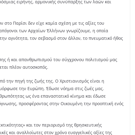
όσμιας ειρήνης, αρμονικής συνύπαρξης των λαών και
στο Παρίσι δεν είχε καμία σχέση με τις αξίες του
 απόγονοι των Αρχαίων Έλλήνων γνωρίζουμε, η οποία
, την αγνότητα, τον σεβασμό στον άλλον, το πνευματικό ήθος
σης ή και απανθρωπισμού του σύγχρονου πολιτισμού μας
νεται πλέον αυτοσκοπός.
ό την πηγή της ζωής της. Ο Χριστιανισμός είναι η
όρφωσε την Ευρώπη. Έδωσε νόημα στις ζωές μας.
νθρωπότητας ως ένα επαναστατικό κίνημα και έδωσε
όγνωσης, προσφέροντας στην Οικουμένη την προοπτική ενός
εκτικότητας» και τον περιορισμό της θρησκευτικής
ικές και αναλλοίωτες στον χρόνο ευαγγελικές αξίες της