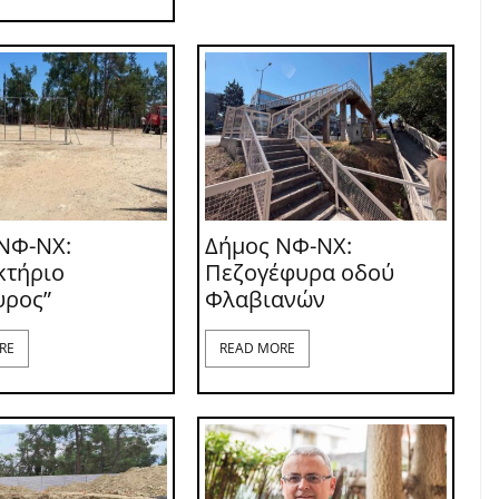
ΝΦ-ΝΧ:
Δήμος ΝΦ-ΝΧ:
κτήριο
Πεζογέφυρα οδού
υρος”
Φλαβιανών
RE
READ MORE