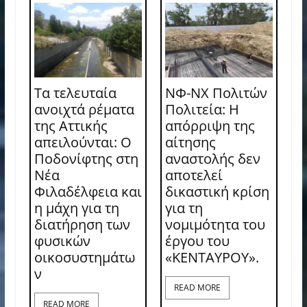
Τα τελευταία
ΝΦ-ΝΧ Πολιτών
ανοιχτά ρέματα
Πολιτεία: Η
της Αττικής
απόρριψη της
απειλούνται: Ο
αίτησης
Ποδονίφτης στη
αναστολής δεν
Νέα
αποτελεί
Φιλαδέλφεια και
δικαστική κρίση
η μάχη για τη
για τη
διατήρηση των
νομιμότητα του
φυσικών
έργου του
οικοσυστημάτω
«ΚΕΝΤΑΥΡΟΥ».
ν
READ MORE
READ MORE