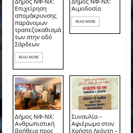
Δήμος ΝΦ-ΝΧ:
Δήμος ΝΦ-ΝΧ:
Επιχείρηση
Aιμοδοσία
απομάκρυνσης
παράνομων
READ MORE
τραπεζοκαθισμά
των στην οδό
Σάρδεων
READ MORE
Δήμος ΝΦ-ΝΧ:
Συναυλία –
Ανθρωπιστική
Αφιέρωμα στον
βοήθεια προς
Χρήστο Λεόντη –