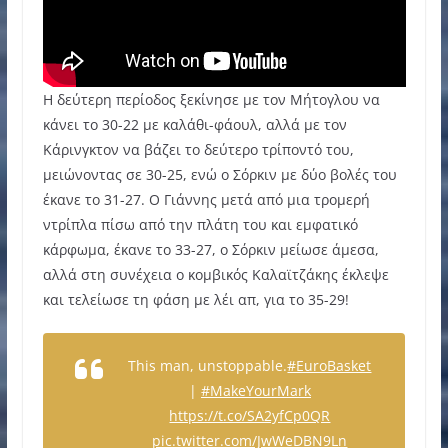
Η δεύτερη περίοδος ξεκίνησε με τον Μήτογλου να
κάνει το 30-22 με καλάθι-φάουλ, αλλά με τον
Κάρινγκτον να βάζει το δεύτερο τρίποντό του,
μειώνοντας σε 30-25, ενώ ο Σόρκιν με δύο βολές του
έκανε το 31-27. Ο Γιάννης μετά από μια τρομερή
ντρίπλα πίσω από την πλάτη του και εμφατικό
κάρφωμα, έκανε το 33-27, ο Σόρκιν μείωσε άμεσα,
αλλά στη συνέχεια ο κομβικός Καλαϊτζάκης έκλεψε
και τελείωσε τη φάση με λέι απ, για το 35-29!
This man, unstoppable.
#EuroBasket
|
#MakeYourMark
https://t.co/SA2yfCp0QR
pic.twitter.com/JwWeDBN9Ln