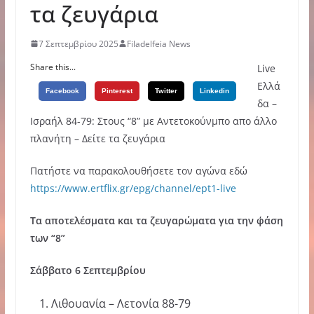
τα ζευγάρια
7 Σεπτεμβρίου 2025
Filadelfeia News
Share this...
Live
Ελλά
Facebook
Pinterest
Twitter
Linkedin
δα –
Ισραήλ 84-79: Στους “8” με Αντετοκούνμπο απο άλλο
πλανήτη – Δείτε τα ζευγάρια
Πατήστε να παρακολουθήσετε τον αγώνα εδώ
https://www.ertflix.gr/epg/channel/ept1-live
Τα αποτελέσματα και τα ζευγαρώματα για την φ΄άση
των “8”
Σάββατο 6 Σεπτεμβρίου
Λιθουανία – Λετονία 88-79