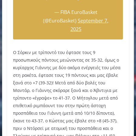
— FIBA EuroBasket
(@EuroBasket)
September 7,
2025
Ο Σόρκιν με τρίποντό του έφτασε τους 9
προσωπικούς πόντους μειώνοντας σε 35-32, όμως ο
κυρίαρχος Γιάννης με δύο ακόμα ενέργειές του μέσα
στη ρακέτα, έφτασε τους 19 πόντους και μας έβαλε
ξανά στο +7 (39-32)! Μετά από δύο βολές του
Μαντάρ, ο Γιάννης σκόραρε ξανά και ο Άβντιγια με
τρίποντο «έγραψε» το 41-37. Ο Μήτογλου μετά από
επιθετικό ριμπάουντ του στην πρώτη άστοχη
προσπάθεια του Γιάννη (μετά από 10/10 δίποντα),
έκανε το 43-37, ο Κώστας μας έβαλε στο +8 (45-37),
πριν ο Ντόρσεϊ με ατομική του προσπάθεια και ο
Σλούκας με τρίποντό του, μας βάλουν στο +11 (50-