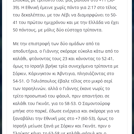
39). Η Εθνική έμεινε χωρίς πόντο για 2:17 στο τέλος
του δεκαλέπτου, με τον Λέβι να διαμορφώνει το 50-
41 του πρώτου ημιχρόνου και με την Ελλάδα να έχει
50 πόντους, με μόλις δύο εύστοχα τρίποντα.
Με την επιστροφή των δύο ομάδων από τα
αποδυτήρια, ο Γιάννης σκόραρε εύκολα κάτω από το
καλάθι, φτάνοντας τους 23 και κάνοντας το 52-41,
όμως το Ισραήλ βρήκε τρία συνεχόμενα τρίποντα με
Σόρκιν, Κάρινγκτον κι Άβντιγια, πλησιάζοντας στο
54-51. Ο Τολιόπουλος έβαλε τέλος στο μικρό σερί
των Ισραηλινών, αλλά ο Γιάννης έκανε νωρίς το
τρίτο προσωπικό του φάουλ, πριν απαντήσει σε
καλάθι του Γκινάτ, για το 58-53. Ο Σαμοντούροφ
μπήκε στο παρκέ, έδωσε ενέργεια και σκόραρε για να
ξαναβάλει την Εθνική μας στο +7 (60-53), όμως το
Ισραήλ μείωσε ξανά με Σόρκιν και Γκινάτ, πριν ο
Σλούκας κάνει το 63-58 με καλάθι-φάουλ και ο