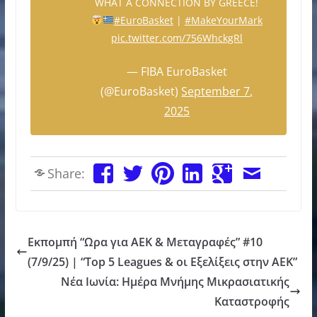
WHAT A CONNECTION BY GREECE!
#EuroBasket
|
#MakeYourMark
pic.twitter.com/756WhckgRl
— FIBA EuroBasket
(@EuroBasket)
September 7,
2025
Share:
Εκπομπή “Ωρα για ΑΕΚ & Μεταγραφές” #10
(7/9/25) | “Top 5 Leagues & οι Εξελίξεις στην ΑΕΚ”
Νέα Ιωνία: Ημέρα Μνήμης Μικρασιατικής
Καταστροφής