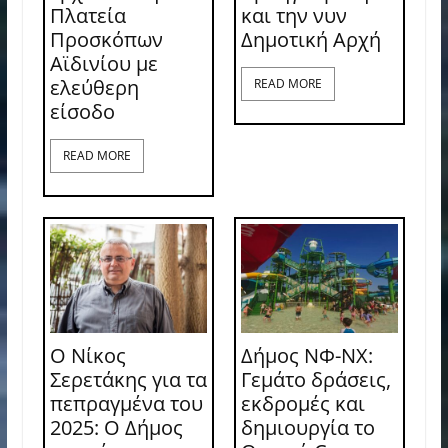
Πλατεία
και την νυν
Προσκόπων
Δημοτική Αρχή
Αϊδινίου με
ελεύθερη
READ MORE
είσοδο
READ MORE
Ο Νίκος
Δήμος ΝΦ-ΝΧ:
Σερετάκης για τα
Γεμάτο δράσεις,
πεπραγμένα του
εκδρομές και
2025: Ο Δήμος
δημιουργία το