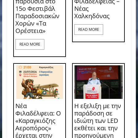
παρουσία στο
Φιλαδέλφειας –
15ο Φεστιβάλ
Νέας
Παραδοσιακών
Χαλκηδόνας
Χορών «Τα
Ορέστεια»
READ MORE
READ MORE
Νέα
Η εξελιξη με την
Φιλαδέλφεια: Ο
παράδοση σε
«Καραγκιόζης
ιδιώτη των LED
Αεροπόρος»
εκθέτει και την
έρχεται στην
προηγούμενη