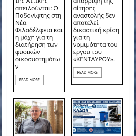
της Αττικής
απόρριψη της
απειλούνται: Ο
αίτησης
Ποδονίφτης στη
αναστολής δεν
Νέα
αποτελεί
Φιλαδέλφεια και
δικαστική κρίση
η μάχη για τη
για τη
διατήρηση των
νομιμότητα του
φυσικών
έργου του
οικοσυστημάτω
«ΚΕΝΤΑΥΡΟΥ».
ν
READ MORE
READ MORE