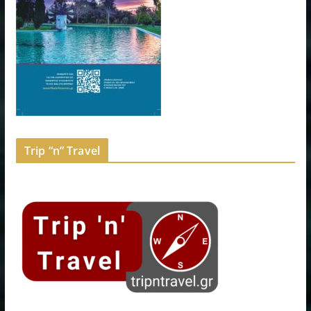
Trip “n” Travel