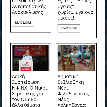
Πολύκεντρων
Υγείας”: “δομές
Ανταποδοτικής
υγείας”
Ανακύκλωσης
χωρίς….υγειονο
μικούς!
READ MORE
READ MORE
Λαϊκή
Δημοτική
Συσπείρωση
Βιβλιοθήκη
ΝΦ-ΝΧ: O Νίκος
Νέας
Σερετάκης για
Φιλαδέλφειας –
τον ΟΕΥ και
Νέας
άλλα θέματα
Χαλκηδόνας: