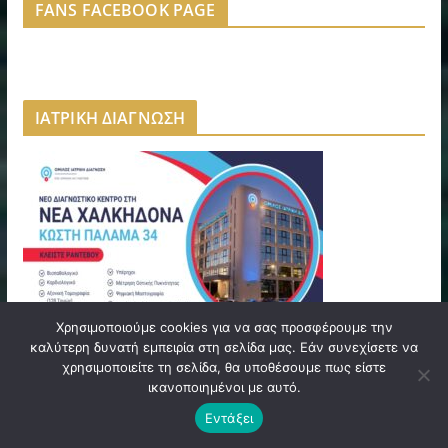
FANS FACEBOOK PAGE
ΙΑΤΡΙΚΗ ΔΙΑΓΝΩΣΗ
Χρησιμοποιούμε cookies για να σας προσφέρουμε την
καλύτερη δυνατή εμπειρία στη σελίδα μας. Εάν συνεχίσετε να
χρησιμοποιείτε τη σελίδα, θα υποθέσουμε πως είστε
NINE GRAMS | NEA FILADELFEIA
ικανοποιημένοι με αυτό.
Εντάξει