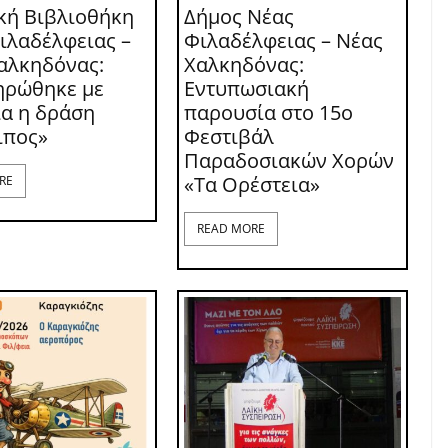
κή Βιβλιοθήκη
Δήμος Νέας
ιλαδέλφειας –
Φιλαδέλφειας – Νέας
αλκηδόνας:
Χαλκηδόνας:
ηρώθηκε με
Εντυπωσιακή
ία η δράση
παρουσία στο 15ο
ιπος»
Φεστιβάλ
Παραδοσιακών Χορών
«Τα Ορέστεια»
RE
READ MORE