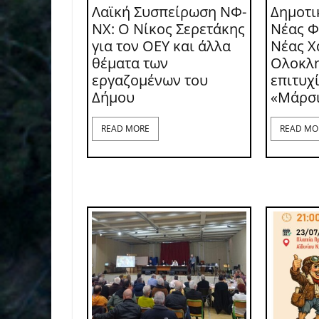
Λαϊκή Συσπείρωση ΝΦ-
Δημοτι
ΝΧ: O Νίκος Σερετάκης
Νέας Φ
για τον ΟΕΥ και άλλα
Νέας Χ
θέματα των
Ολοκλ
εργαζομένων του
επιτυχ
Δήμου
«Μάρσ
READ MORE
READ MO