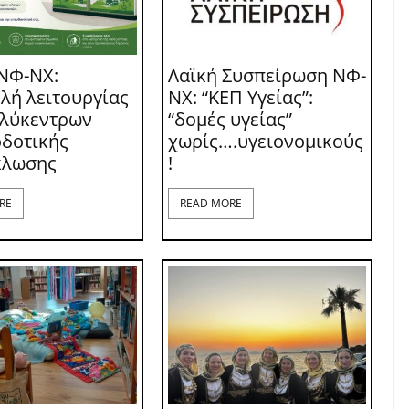
ΝΦ-ΝΧ:
Λαϊκή Συσπείρωση ΝΦ-
λή λειτουργίας
ΝΧ: “ΚΕΠ Υγείας”:
ολύκεντρων
“δομές υγείας”
δοτικής
χωρίς….υγειονομικούς
κλωσης
!
RE
READ MORE