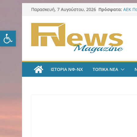
Μετάβαση
Πρόσφατα:
ΑΕΚ Π
Παρασκευή, 7 Αυγούστου, 2026
σε
Μίλαν 
υπογρ
περιεχόμενο
και πι
Ανοίξτε τη γραμμή εργαλείω
ΑΕΚ Π
και επ
Νίκος 
Παρατ
Περιφέ
από τ
ΙΣΤΟΡΙΑ ΝΦ-ΝΧ
ΤΟΠΙΚΑ ΝΕΑ
ψηφια
για τη
λογοδ
ΑΕΚ Χ
με Άνν
ΑΕΚ Χ
Ανακοί
18χρο