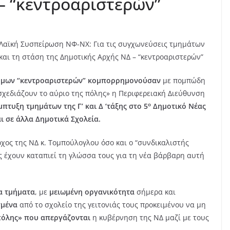
– “κεντροαριστερών”
Λαϊκή Συσπείρωση ΝΦ-ΝΧ: Για τις συγχωνεύσεις τμημάτων
και τη στάση της Δημοτικής Αρχής ΝΔ – “κεντροαριστερών”
θύμων “κεντροαριστερών” κομπορρημονούσαν
με πομπώδη
χεδιάζουν το αύριο της πόλης» η Περιφερειακή Διεύθυνση
ο
πτυξη τμημάτων της Γ’ και Δ ‘τάξης στο 5
Δημοτικό Νέας
ι σε άλλα Δημοτικά Σχολεία.
χος της ΝΔ κ. Τομπούλογλου όσο και ο “συνδικαλιστής
ς έχουν καταπιεί τη γλώσσα τους για τη νέα βάρβαρη αυτή
ια τμήματα
, με
μειωμένη οργανικότητα
σήμερα και
σμένα
από το σχολείο της γειτονιάς τους προκειμένου να μη
ς πόλης» που απεργάζονται
η κυβέρνηση της ΝΔ μαζί με τους