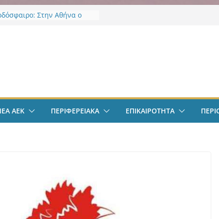
οδόσφαιρο: Στην Αθήνα ο
Βιτάλις – Περνά ιατρικά,
άφει τετραετές συμβόλαιο
άνει δουλειά στα Σπάτα
ν
οδόσφαιρο: Ανακοινώθηκε
ίσημα ο Μίλαν Βιτάλις
Χαρδαλιάς: «Με το
ηρητήριο Έργων η
ρεια Αττικής αποκτά ένα
α πρώτα ολοκληρωμένα
ΝΕΑ ΑΕΚ
ΠΕΡΙΦΕΡΕΙΑΚΑ
ΕΠΙΚΑΙΡΟΤΗΤΑ
ΠΕΡΙ
κά εργαλεία στην Ευρώπη
 διαφάνεια και τη
οσία»
άντμπολ Γυναικών: Ανανέωσε
α Γκόμες Ρεσέντε
άντμπολ Γυναικών:
νωσε την Νικολίνα Ανδρέου,
νη Κύπρια εξτρέμ