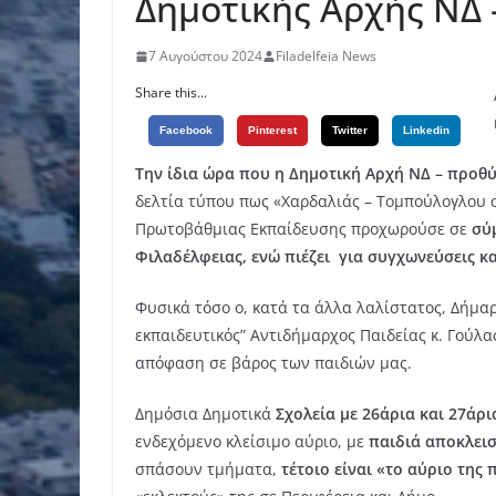
Δημοτικής Αρχής ΝΔ 
7 Αυγούστου 2024
Filadelfeia News
Share this...
Facebook
Pinterest
Twitter
Linkedin
Tην ίδια ώρα που η Δημοτική Αρχή ΝΔ – προ
δελτία τύπου πως «Χαρδαλιάς – Τομπούλογλου σ
Πρωτοβάθμιας Εκπαίδευσης προχωρούσε σε
σύμ
Φιλαδέλφειας, ενώ πιέζει για συγχωνεύσεις κα
Φυσικά τόσο ο, κατά τα άλλα λαλίστατος, Δήμαρ
εκπαιδευτικός” Αντιδήμαρχος Παιδείας κ. Γούλα
απόφαση σε βάρος των παιδιών μας.
Δημόσια Δημοτικά
Σχολεία με 26άρια και 27άρ
ενδεχόμενο κλείσιμο αύριο, με
παιδιά αποκλει
σπάσουν τμήματα,
τέτοιο είναι «το αύριο τη