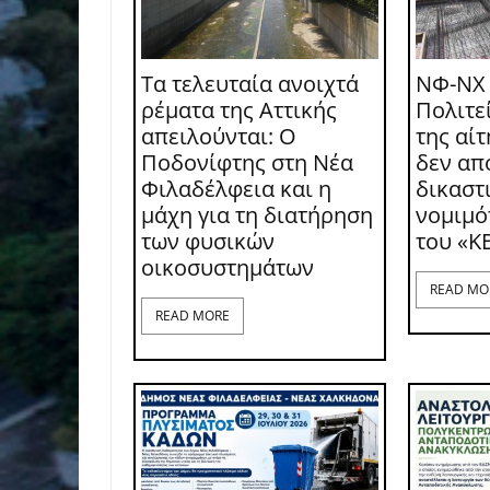
Τα τελευταία ανοιχτά
ΝΦ-ΝΧ
ρέματα της Αττικής
Πολιτε
απειλούνται: Ο
της αί
Ποδονίφτης στη Νέα
δεν απ
Φιλαδέλφεια και η
δικαστι
μάχη για τη διατήρηση
νομιμό
των φυσικών
του «Κ
οικοσυστημάτων
READ MO
READ MORE