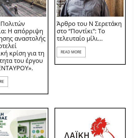
 Πολιτών
Άρθρο του Ν Σερετάκη
ία: Η απόρριψη
στο “Ποντίκι”: Το
τησης αναστολής
τελευταίο μίλι…
οτελεί
κή κρίση για τη
READ MORE
τητα του έργου
ΕΝΤΑΥΡΟΥ».
RE