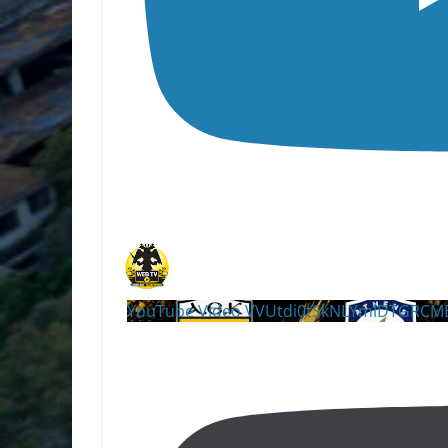
YouTube Video VVUtdi0tSkNLYmlDTGRC