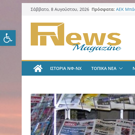
Μετάβαση
Πρόσφατα:
ΑΕΚ Μπάσ
Σάββατο, 8 Αυγούστου, 2026
σε
ζήσω στι
LIVE A
περιεχόμενο
#35 | “Όλ
Ανοίξτε τη γραμμή εργαλείω
μέσα από 
tv
ΑΕΚ Ποδό
«Ήρθα στ
League» 
του Μάρ
ΙΣΤΟΡΙΑ ΝΦ-ΝΧ
ΤΟΠΙΚΑ ΝΕΑ
Λαϊκή Συ
Συλλυπητ
Κατερίνα
Δήμος ΝΦ
πυρόπλη