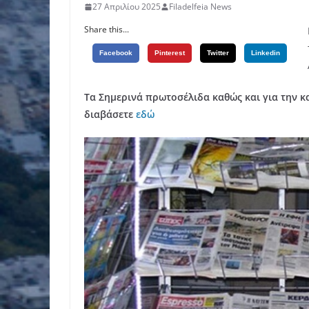
27 Απριλίου 2025
Filadelfeia News
Share this...
Facebook
Pinterest
Twitter
Linkedin
Τα Σημερινά πρωτοσέλιδα καθώς και για την κ
διαβάσετε
εδώ