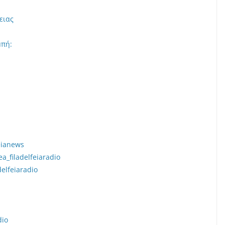
ειας
μπή:
eianews
a_filadelfeiaradio
elfeiaradio
dio