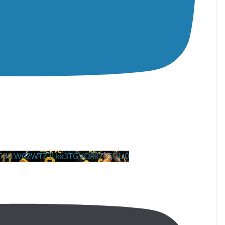
MEdfcW02WTZ3Lkk3TGVORkZ0SDU0