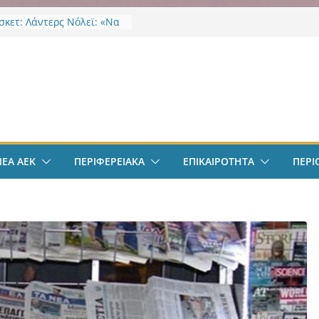
κετ: Λάντερς Νόλεϊ: «Να
γμές…»
EK Weekend “Οι Άχαστοι”
ες οι εξελίξεις στην ΑΕΚ”
ν
το filadelfeiaradio & web
σφαιρο: Λόβρο Μάγερ:
ην ΑΕΚ για το Champions
– Η ξεχωριστή υποδοχή
ιου Ηλιόπουλου
ΝΕΑ ΑΕΚ
ΠΕΡΙΦΕΡΕΙΑΚΑ
ΕΠΙΚΑΙΡΟΤΗΤΑ
ΠΕΡΙ
σπείρωση ΝΦ-ΝΧ:
ήρια για την απώλεια της
ς Χαζλαρή
-ΝΧ: Υποστήριξη
κτων