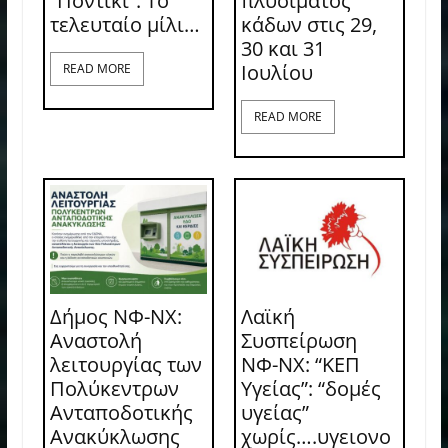
“Ποντίκι”: Το
πλυσίματος
τελευταίο μίλι…
κάδων στις 29,
30 και 31
Ιουλίου
READ MORE
READ MORE
Δήμος ΝΦ-ΝΧ:
Λαϊκή
Αναστολή
Συσπείρωση
λειτουργίας των
ΝΦ-ΝΧ: “ΚΕΠ
Πολύκεντρων
Υγείας”: “δομές
Ανταποδοτικής
υγείας”
Ανακύκλωσης
χωρίς….υγειονο