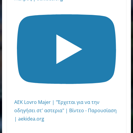
ΑΕΚ Lovro Majer | "Έρχεται για να την
οδηγήσει στ' αστερια" | Βίντεο - Παρουσίαση
| aekidea.org