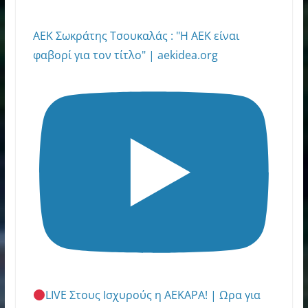
AEK Σωκράτης Τσουκαλάς : "Η ΑΕΚ είναι
φαβορί για τον τίτλο" | aekidea.org
LIVE Στους Ισχυρούς η ΑΕΚΑΡΑ! | Ωρα για