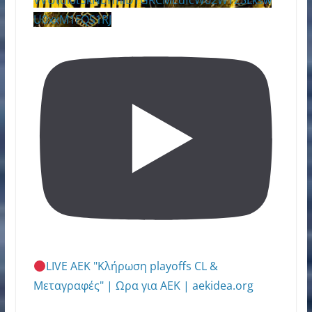
U0xxM1FQS1RJ
LIVE ΑΕΚ "Κλήρωση playoffs CL &
Μεταγραφές" | Ωρα για ΑΕΚ | aekidea.org