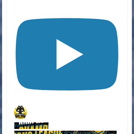
YouTube Video
VVUtdi0tSkNLYmlDTGRCMEdfcW02WTZ3Lksw