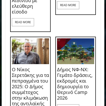
Αϊδινίου με
ελεύθερη
READ MORE
είσοδο
READ MORE
Ο Νίκος
Δήμος ΝΦ-ΝΧ:
Σερετάκης για τα
Γεμάτο δράσεις,
πεπραγμένα του
εκδρομές και
2025: Ο Δήμος
δημιουργία το
συμμέτοχος
Θερινό Camp
στην κλιμάκωση
2026
της αντιλαϊκής