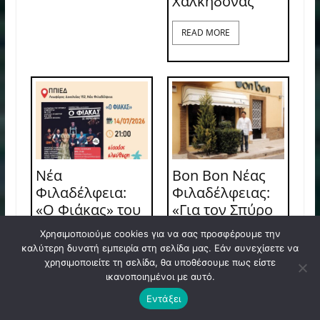
Χαλκηδόνας
READ MORE
Νέα
Bon Bon Νέας
Φιλαδέλφεια:
Φιλαδέλφειας:
«Ο Φιάκας» του
«Για τον Σπύρο
Δημοσθένη Κ.
ήταν η ζωή του»
Χρησιμοποιούμε cookies για να σας προσφέρουμε την
Μισιτζή στο
– Η συγκινητική
καλύτερη δυνατή εμπειρία στη σελίδα μας. Εάν συνεχίσετε να
ΠΠΙΕΔ με
ανάρτηση της
χρησιμοποιείτε τη σελίδα, θα υποθέσουμε πως είστε
ελεύθερη
οικογένειας
ικανοποιημένοι με αυτό.
είσοδο
Εντάξει
READ MORE