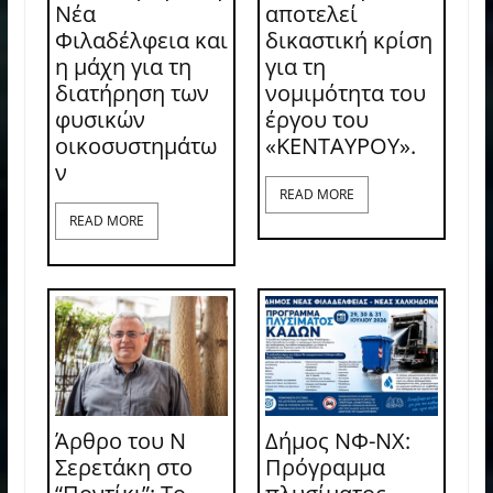
Νέα
αποτελεί
Φιλαδέλφεια και
δικαστική κρίση
η μάχη για τη
για τη
διατήρηση των
νομιμότητα του
φυσικών
έργου του
οικοσυστημάτω
«ΚΕΝΤΑΥΡΟΥ».
ν
READ MORE
READ MORE
Άρθρο του Ν
Δήμος ΝΦ-ΝΧ:
Σερετάκη στο
Πρόγραμμα