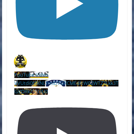
YouTube Video
VVUtdi0tSkNLYmlDTGRCMEdfcW02WTZ3Lkk3T
GVORkZ0SDU0