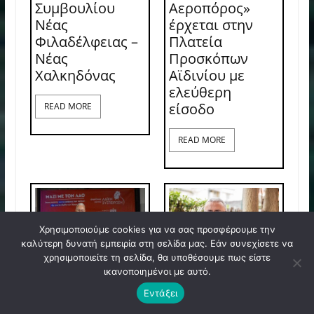
Συμβουλίου
Αεροπόρος»
Νέας
έρχεται στην
Φιλαδέλφειας –
Πλατεία
Νέας
Προσκόπων
Χαλκηδόνας
Αϊδινίου με
ελεύθερη
είσοδο
READ MORE
READ MORE
Χρησιμοποιούμε cookies για να σας προσφέρουμε την
καλύτερη δυνατή εμπειρία στη σελίδα μας. Εάν συνεχίσετε να
χρησιμοποιείτε τη σελίδα, θα υποθέσουμε πως είστε
ικανοποιημένοι με αυτό.
Η εξελιξη με την
Ο Νίκος
Εντάξει
παράδοση σε
Σερετάκης για τα
ιδιώτη των LED
πεπραγμένα του