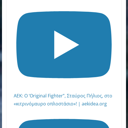
AEK: Ο ‘Original Fighter”, Σταύρος Πήλιος, στο
«κιτρινόμαυρο οπλοστάσιο»! | aekidea.org