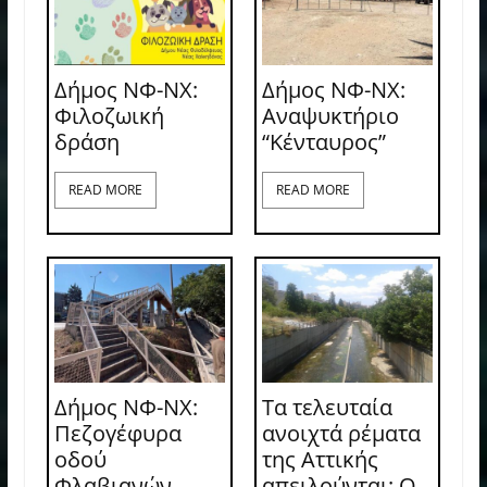
Δήμος ΝΦ-ΝΧ:
Δήμος ΝΦ-ΝΧ:
Φιλοζωική
Αναψυκτήριο
δράση
“Κένταυρος”
READ MORE
READ MORE
Δήμος ΝΦ-ΝΧ:
Τα τελευταία
Πεζογέφυρα
ανοιχτά ρέματα
οδού
της Αττικής
Φλαβιανών
απειλούνται: Ο