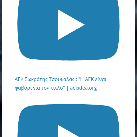
AEK Σωκράτης Τσουκαλάς : "Η ΑΕΚ είναι
φαβορί για τον τίτλο" | aekidea.org