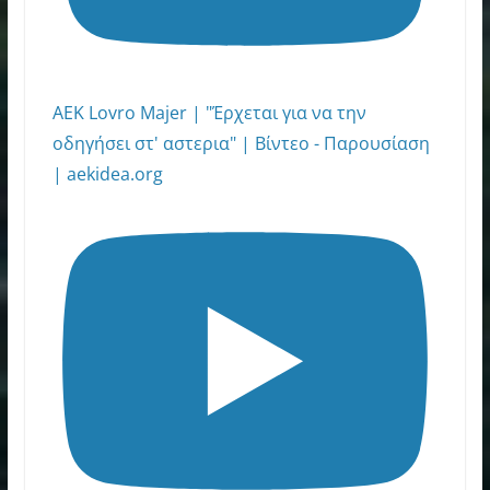
ΑΕΚ Lovro Majer | "Έρχεται για να την
οδηγήσει στ' αστερια" | Βίντεο - Παρουσίαση
| aekidea.org