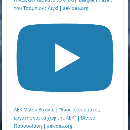
Η ΑΕΚ ανήκει, κατά 95%, στη "League Phase",
του Τσάμπιονς Λιγκ! | aekidea.org
ΑΕΚ Μίλαν Βιτάλις | "Ενας ακούραστος
εργάτης για τα χαφ της ΑΕΚ" | Βίντεο -
Παρουσίαση | aekidea.org