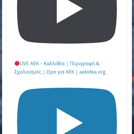
LIVE ΑΕΚ – Καλλιθέα | Περιγραφή &
Σχολιασμός | Ωρα για ΑΕΚ | aekidea.org