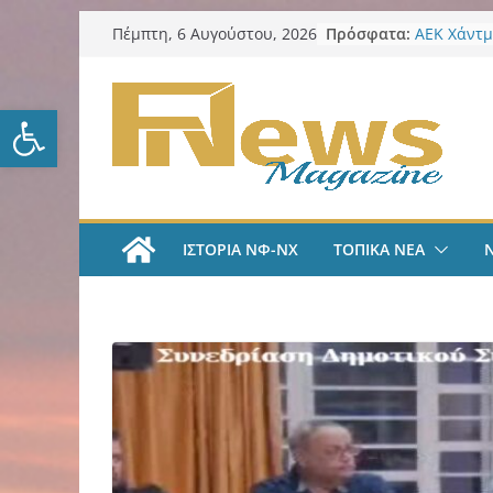
Μετάβαση
Πρόσφατα:
AEK Χάντμ
Πέμπτη, 6 Αυγούστου, 2026
σε
Πραγματο
συγκέντρω
περιεχόμενο
ενόψει τη
Ανοίξτε τη γραμμή εργαλείω
ΑΕΚ Ποδόσ
και επίση
ΑΕΚ Χάντμ
Ανακοίνωσ
18χρονη Κ
ΑΕΚ Ποδόσ
ΙΣΤΟΡΙΑ ΝΦ-ΝΧ
ΤΟΠΙΚΑ ΝΕΑ
Μίλαν Βιτά
υπογράφει
και πιάνε
LIVE “Α
Αυτοκρατο
γραμμές μ
και Κώστα