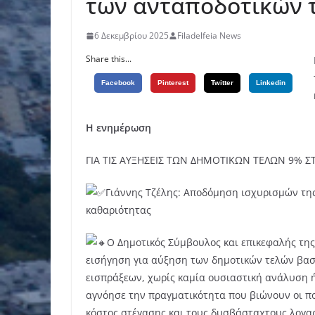
των ανταποδοτικών 
6 Δεκεμβρίου 2025
Filadelfeia News
Share this...
Facebook
Pinterest
Twitter
Linkedin
Η ενημέρωση
ΓΙΑ ΤΙΣ ΑΥΞΗΣΕΙΣ ΤΩΝ ΔΗΜΟΤΙΚΩΝ ΤΕΛΩΝ 9% Σ
Γιάννης Τζέλης: Αποδόμηση ισχυρισμών τη
καθαριότητας
Ο Δημοτικός Σύμβουλος και επικεφαλής τη
εισήγηση για αύξηση των δημοτικών τελών βα
εισπράξεων, χωρίς καμία ουσιαστική ανάλυση ή
αγνόησε την πραγματικότητα που βιώνουν οι πολ
κόστος στέγασης και τους δυσβάσταχτους λογα