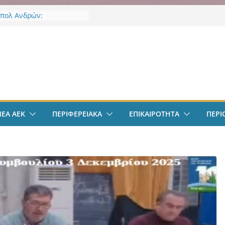
πολ Ανδρών:
ποιήθηκε η πρώτη
ση και προπόνηση
ς νέας αγωνιστικής σεζόν
ν
φαιρο: Ανακοινώθηκε
μα ο Μίλαν Βιτάλις
πολ Γυναικών:
ε την Νικολίνα Ανδρέου,
ύπρια εξτρέμ
φαιρο: Στην Αθήνα ο
ΝΕΑ ΑΕΚ
ΠΕΡΙΦΕΡΕΙΑΚΑ
ΕΠΙΚΑΙΡΟΤΗΤΑ
ΠΕΡΙ
λις – Περνά ιατρικά,
 τετραετές συμβόλαιο
ι δουλειά στα Σπάτα
ΕΚ – Βυζαντινή
ρία” #77 με ανοιχτές
ε Γιάννη Ευστρατιάδη
 Λαγάκη