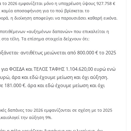
α το 2026 εμφανίζεται μόνο η υποχρέωση ύψους 927.758 €
ίς καμία αποσαφήνιση για το πού βρίσκεται το
φορά, η διοίκηση αποφεύγει να παρουσιάσει καθαρή εικόνα.
υποτιθέμενων «αυξημένων δαπανών» που επικαλείται η
 στα τέλη. Τα επίσημα στοιχεία δείχνουν ότι:
ξάνεται· αντιθέτως μειώνεται από 800.000 € το 2025
 για ΦΟΣΔΑ και ΤΕΛΟΣ ΤΑΦΗΣ 1.104.620,00 ευρώ ενώ
ευρώ, άρα και εδώ έχουμε μείωση και όχι αύξηση.
ε 181.000 €. άρα και εδώ έχουμε μείωση και όχι
ές δαπάνες του 2026 εμφανίζονται σε σχέση με το 2025
ικαιολογεί την αύξηση 9%.
τι η πόλη χρειάζεται διαφάνεια και ειλικρίνεια, όχι