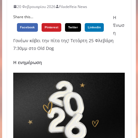
20 Φεβρουαρίου 2026
Filadelfeia News
Share this...
Η
Ένωσ
Facebook
Pinterest
Twitter
Linkedin
η
Γονέων κόβει την πίτα της! Τετάρτη 25 Φλεβάρη
7:30μμ στο Old Dog
Η ενημέρωση