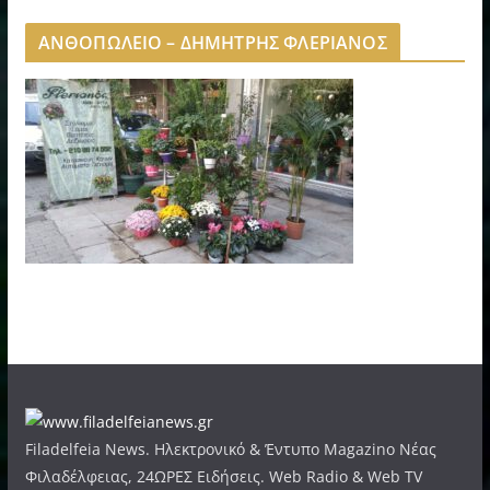
ΑΝΘΟΠΩΛΕΙΟ – ΔΗΜΗΤΡΗΣ ΦΛΕΡΙΑΝΟΣ
Filadelfeia News. Ηλεκτρονικό & Έντυπο Magazino Νέας
Φιλαδέλφειας, 24ΩΡΕΣ Ειδήσεις. Web Radio & Web TV