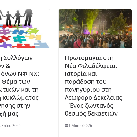
η Συλλόγων
Πρωτομαγιά στη
ν &
Νέα Φιλαδέλφεια:
μόνων ΝΦ-ΝΧ:
Ιστορία και
ο Θέμα των
παράδοση του
τικών και τη
πανηγυριού στη
η κυκλώματος
Λεωφόρο Δεκελείας
νησης στην
– Ένας ζωντανός
χή μας
θεσμός δεκαετιών
μβρίου 2025
1 Μαΐου 2026