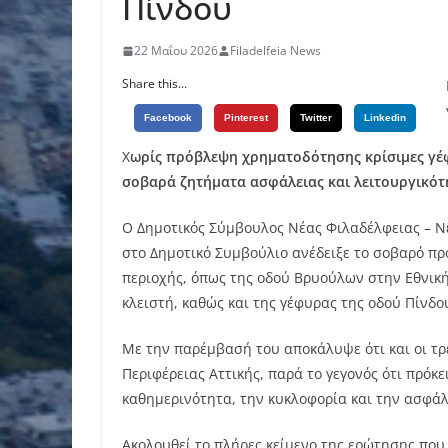
Πίνδου
22 Μαΐου 2026
Filadelfeia News
Share this...
Facebook
Pinterest
Twitter
Linkedin
Χ
ωρίς πρόβλεψη χρηματοδότησης κρίσιμες γέφ
σοβαρά ζητήματα ασφάλειας και λειτουργικότ
Ο Δημοτικός Σύμβουλος Νέας Φιλαδέλφειας – Νέ
στο Δημοτικό Συμβούλιο ανέδειξε το σοβαρό 
περιοχής, όπως της οδού Βρυούλων στην Εθνικ
κλειστή, καθώς και της γέφυρας της οδού Πίνδο
Με την παρέμβασή του αποκάλυψε ότι και οι τρ
Περιφέρειας Αττικής, παρά το γεγονός ότι πρόκ
καθημερινότητα, την κυκλοφορία και την ασφάλ
Ακολουθεί το πλήρες κείμενο της ερώτησης που