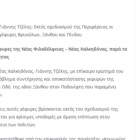
Γιάννης Τζέλης: Εκτός σχεδιασμού της Περιφέρειας οι
γέφυρες Βρυούλων, Ξάνθου και Πίνδου
υρες της Νέας Φιλαδέλφειας – Νέας Χαλκηδόνας, παρά τα
ητας
ας Χαλκηδόνας, Γιάννης Τζέλης, με επίκαιρο ερώτημά του
πρόβλημα συντήρησης και αποκατάστασης γεφυρών της
ή Οδό, της οδού Ξάνθου στον Ποδονίφτη που παραμένει
υ.
εις αυτές γέφυρες βρίσκονται εκτός του σχεδιασμού της
ειται για κρίσιμες υποδομές με άμεση επίπτωση στην
εια των πολιτών.
 κατατέθηκε από τον επικεφαλής της παράταξης «Κοινωνίας