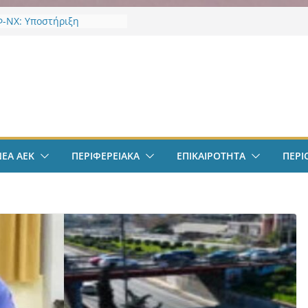
-ΝΧ: Υποστήριξη
κτων
-ΝΧ: Ένταξη στο
α “Ενεργώ”
ν
EK Weekend “Οι Άχαστοι”
ες οι εξελίξεις στην ΑΕΚ”
το filadelfeiaradio & web
σφαιρο: Λόβρο Μάγερ:
ην ΑΕΚ για το Champions
ΝΕΑ ΑΕΚ
ΠΕΡΙΦΕΡΕΙΑΚΑ
ΕΠΙΚΑΙΡΟΤΗΤΑ
ΠΕΡΙ
– Η ξεχωριστή υποδοχή
ιου Ηλιόπουλου
σπείρωση ΝΦ-ΝΧ:
ήρια για την απώλεια της
ς Χαζλαρή