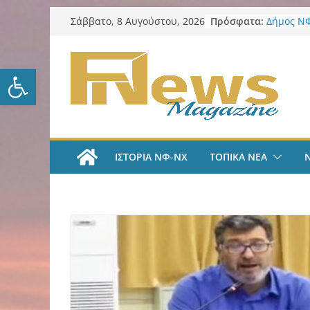
Μετάβαση
Πρόσφατα:
Δήμος ΝΦ
Σάββατο, 8 Αυγούστου, 2026
σε
πυρόπλη
Δήμος ΝΦ
περιεχόμενο
Πρόγραμμ
Ανοίξτε τη γραμμή εργαλείω
LIVE A
#35 | “Όλ
μέσα από 
tv
ΑΕΚ Ποδό
«Ήρθα στ
ΙΣΤΟΡΙΑ ΝΦ-ΝΧ
ΤΟΠΙΚΑ ΝΕΑ
League» 
του Μάρ
Λαϊκή Συ
Συλλυπητ
Κατερίνα