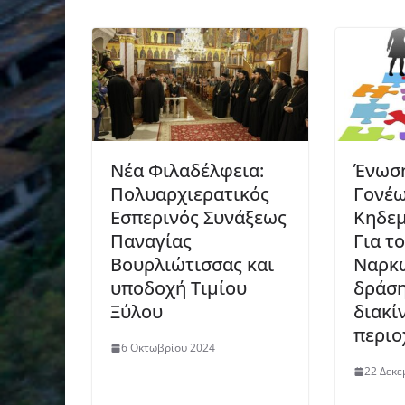
Νέα Φιλαδέλφεια:
Ένωσ
Πολυαρχιερατικός
Γονέω
Εσπερινός Συνάξεως
Κηδε
Παναγίας
Για τ
Βουρλιώτισσας και
Ναρκω
υποδοχή Τιμίου
δράσ
Ξύλου
διακί
περιο
6 Οκτωβρίου 2024
22 Δεκε