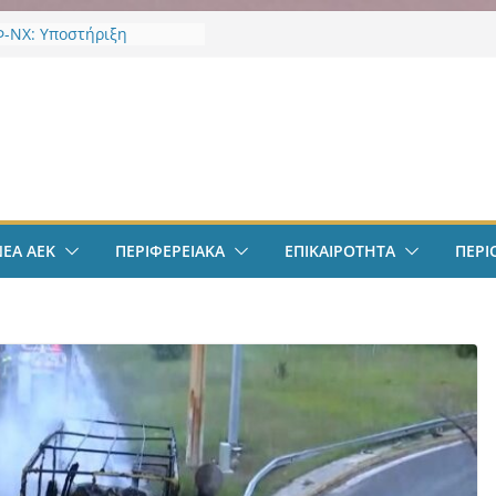
-ΝΧ: Υποστήριξη
κτων
-ΝΧ: Ένταξη στο
α “Ενεργώ”
ν
EK Weekend “Οι Άχαστοι”
ες οι εξελίξεις στην ΑΕΚ”
το filadelfeiaradio & web
σφαιρο: Λόβρο Μάγερ:
ην ΑΕΚ για το Champions
ΝΕΑ ΑΕΚ
ΠΕΡΙΦΕΡΕΙΑΚΑ
ΕΠΙΚΑΙΡΟΤΗΤΑ
ΠΕΡΙ
– Η ξεχωριστή υποδοχή
ιου Ηλιόπουλου
σπείρωση ΝΦ-ΝΧ:
ήρια για την απώλεια της
ς Χαζλαρή