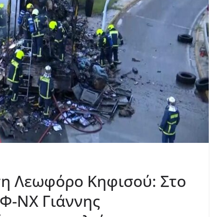
τη Λεωφόρο Κηφισού: Στο
ΝΦ-ΝΧ Γιάννης