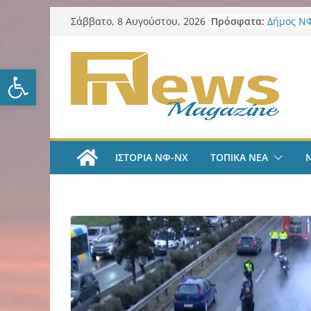
Μετάβαση
Πρόσφατα:
Δήμος ΝΦ
Σάββατο, 8 Αυγούστου, 2026
σε
πυρόπλη
Δήμος ΝΦ
περιεχόμενο
Πρόγραμμ
Ανοίξτε τη γραμμή εργαλείω
LIVE A
#35 | “Όλ
μέσα από 
tv
ΑΕΚ Ποδό
«Ήρθα στ
ΙΣΤΟΡΙΑ ΝΦ-ΝΧ
ΤΟΠΙΚΑ ΝΕΑ
League» 
του Μάρ
Λαϊκή Συ
Συλλυπητ
Κατερίνα