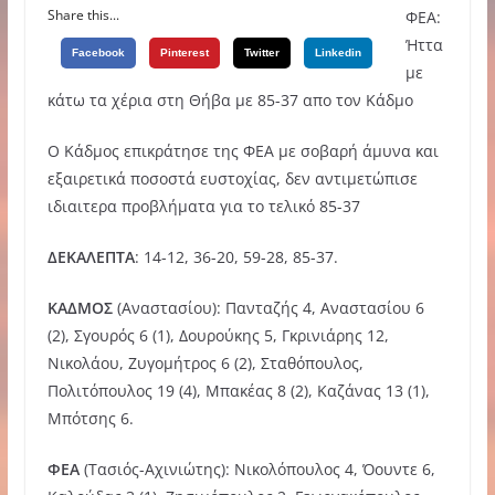
Share this...
ΦΕΑ:
Ήττα
Facebook
Pinterest
Twitter
Linkedin
με
κάτω τα χέρια στη Θήβα με 85-37 απο τον Κάδμο
Ο Κάδμος επικράτησε της ΦΕΑ με σοβαρή άμυνα και
εξαιρετικά ποσοστά ευστοχίας, δεν αντιμετώπισε
ιδιαιτερα προβλήματα για το τελικό 85-37
ΔΕΚΑΛΕΠΤΑ
: 14-12, 36-20, 59-28, 85-37.
ΚΑΔΜΟΣ
(Αναστασίου): Πανταζής 4, Αναστασίου 6
(2), Σγουρός 6 (1), Δουρούκης 5, Γκρινιάρης 12,
Νικολάου, Ζυγομήτρος 6 (2), Σταθόπουλος,
Πολιτόπουλος 19 (4), Μπακέας 8 (2), Καζάνας 13 (1),
Μπότσης 6.
ΦΕΑ
(Τασιός-Αχινιώτης): Νικολόπουλος 4, Όουντε 6,