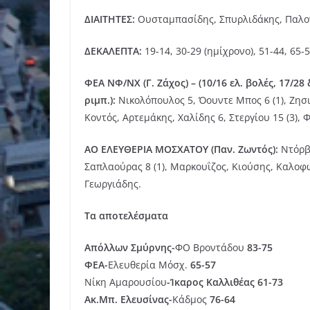
ΔΙΑΙΤΗΤΕΣ:
Ουσταμπασίδης, Σπυρλιδάκης, Παλο
ΔΕΚΑΛΕΠΤΑ:
19-14, 30-29 (ημίχρονο), 51-44, 65-5
ΦΕΑ ΝΦ/ΝΧ (Γ. Ζάχος) – (10/16 ελ. βολές, 17/28 δ
ριμπ.):
Νικολόπουλος 5, Όουντε Μπος 6 (1), Ζησι
Κοντός, Αρτεμάκης, Χαλίδης 6, Στεργίου 15 (3),
ΑΟ ΕΛΕΥΘΕΡΙΑ ΜΟΣΧΑΤΟΥ (Παν. Ζωντός):
Ντόρβα
Σαπλαούρας 8 (1), Μαρκουΐζος, Κιούσης, Καλοφώ
Γεωργιάδης.
Τα αποτελέσματα
Απόλλων Σμύρνης-
ΦΟ Βροντάδου
83-75
ΦΕΑ-
Ελευθερία Μόσχ.
65-57
Νίκη Αμαρουσίου
-Ίκαρος Καλλιθέας 61-73
Ακ.Μπ. Ελευσίνας-
Κάδμος
76-64