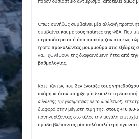
παρόν ουσιαστικό αντίκρισμα,
αποτελεί όμως μ
Όπως συνήθως συμβαίνει μία αλλαγή προπονη
συμβαίνει
και με τους παίκτες της ΦΕΑ
. Που μ
περισσότερα από όσα αποκόμιζαν στα έως τώρ
τρόπο
προκαλώντας μουρμούρα στις εξέδρες σ
να… χωνέψουν της διαφαινόμενη ήττα
από την
βαθμολογίας
.
Κάτι πάντως που
δεν ένοιαξε τους γηπεδούχου
ακόμη κι όταν υπήρξε μία δεκάλεπτη διακοπή
σύνδεσης της γραμματείας με το διαδίκτυο!
), επέσ
διαφορά στην μέγιστη τιμή της,
στους +10 (60-
πανηγυρίζοντας στο τέλος την μεγάλη επιτυχί
ομάδα βλέποντας μία πολύ καλύτερη αγωνιστι