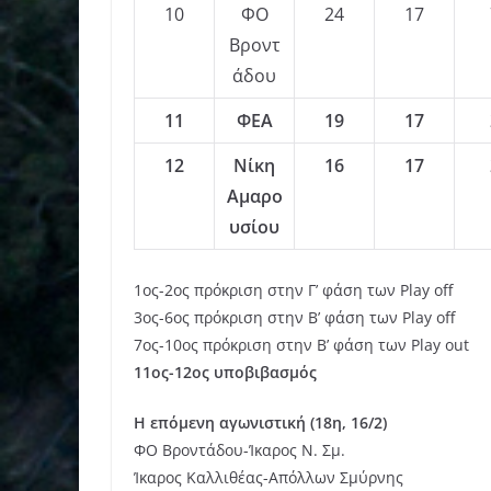
10
ΦΟ
24
17
Βροντ
άδου
11
ΦΕΑ
19
17
12
Νίκη
16
17
Αμαρο
υσίου
1ος-2ος πρόκριση στην Γ’ φάση των Play off
3ος-6ος πρόκριση στην Β’ φάση των Play off
7ος-10ος πρόκριση στην Β’ φάση των Play out
11ος-12ος υποβιβασμός
Η επόμενη αγωνιστική (18η, 16/2)
ΦΟ Βροντάδου-Ίκαρος Ν. Σμ.
Ίκαρος Καλλιθέας-Απόλλων Σμύρνης