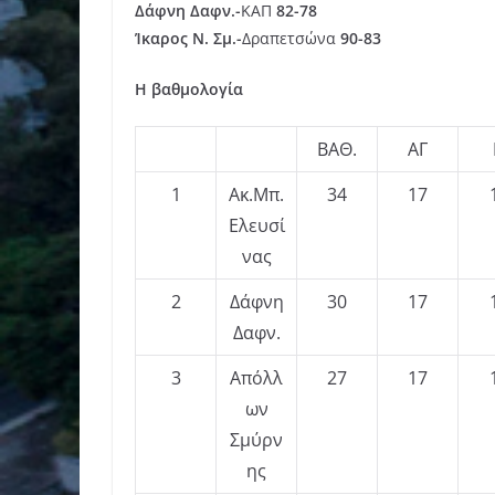
Δάφνη Δαφν.-
ΚΑΠ
82-78
Ίκαρος Ν. Σμ.-
Δραπετσώνα
90-83
Η βαθμολογία
ΒΑΘ.
ΑΓ
1
Ακ.Μπ.
34
17
Ελευσί
νας
2
Δάφνη
30
17
Δαφν.
3
Απόλλ
27
17
ων
Σμύρν
ης