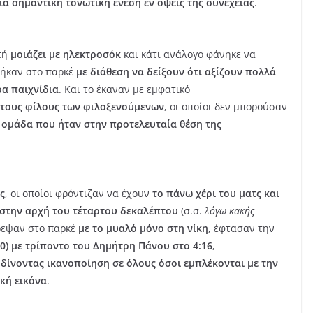
ία σημαντική τονωτική ένεση εν όψεις της συνέχειας
.
τή
μοιάζει με ηλεκτροσόκ
και κάτι ανάλογο φάνηκε να
πήκαν στο παρκέ
με διάθεση να δείξουν ότι αξίζουν πολλά
α παιχνίδια
. Και το έκαναν με εμφατικό
τους φίλους των φιλοξενούμενων
, οι οποίοι δεν μπορούσαν
 ομάδα που ήταν στην προτελευταία θέση της
ς
, οι οποίοι φρόντιζαν να έχουν
το πάνω χέρι του ματς και
 στην αρχή του τέταρτου δεκαλέπτου
(σ.σ.
λόγω κακής
τρεψαν στο παρκέ
με το μυαλό μόνο στη νίκη
, έφτασαν την
50) με τρίποντο του Δημήτρη Πάνου στο 4:16
,
α
δίνοντας ικανοποίηση σε όλους όσοι εμπλέκονται με την
κή εικόνα
.