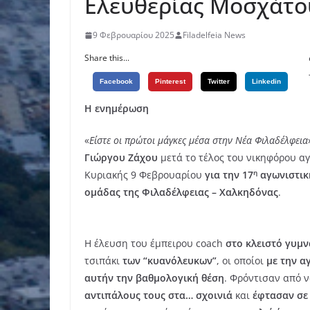
Ελευθερίας Μοσχάτο
9 Φεβρουαρίου 2025
Filadelfeia News
Share this...
Facebook
Pinterest
Twitter
Linkedin
Η ενημέρωση
«
Είστε οι πρώτοι μάγκες μέσα στην Νέα Φιλαδέλφεια
Γιώργου Ζάχου
μετά το τέλος του νικηφόρου 
η
Κυριακής 9 Φεβρουαρίου
για την 17
αγωνιστικ
ομάδας της Φιλαδέλφειας – Χαλκηδόνας
.
Η έλευση του έμπειρου coach
στο κλειστό γυμ
τσιπάκι
των “κυανόλευκων”
, οι οποίοι
με την α
αυτήν την βαθμολογική θέση
. Φρόντισαν από 
αντιπάλους τους στα… σχοινιά
και
έφτασαν σε 