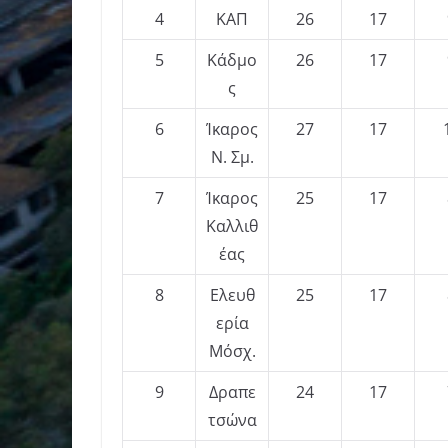
4
ΚΑΠ
26
17
5
Κάδμο
26
17
ς
6
Ίκαρος
27
17
Ν. Σμ.
7
Ίκαρος
25
17
Καλλιθ
έας
8
Ελευθ
25
17
ερία
Μόσχ.
9
Δραπε
24
17
τσώνα