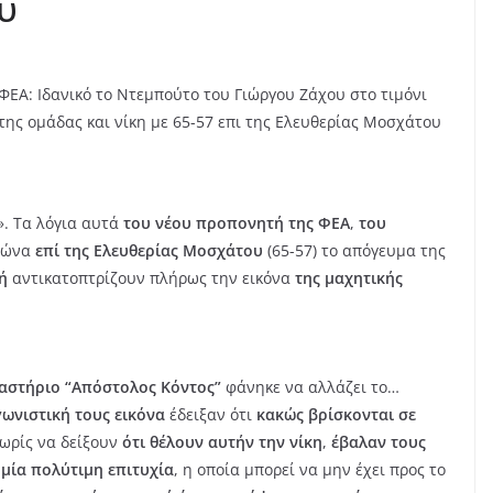
υ
ΦΕΑ: Ιδανικό το Ντεμπούτο του Γιώργου Ζάχου στο τιμόνι
της ομάδας και νίκη με 65-57 επι της Ελευθερίας Μοσχάτου
». Τα λόγια αυτά
του νέου προπονητή της ΦΕΑ
,
του
αγώνα
επί της Ελευθερίας Μοσχάτου
(65-57) το απόγευμα της
ή
αντικατοπτρίζουν πλήρως την εικόνα
της μαχητικής
ναστήριο “Απόστολος Κόντος”
φάνηκε να αλλάζει το…
γωνιστική τους εικόνα
έδειξαν ότι
κακώς βρίσκονται σε
νωρίς να δείξουν
ότι θέλουν αυτήν την νίκη
,
έβαλαν τους
μία πολύτιμη επιτυχία
, η οποία μπορεί να μην έχει προς το