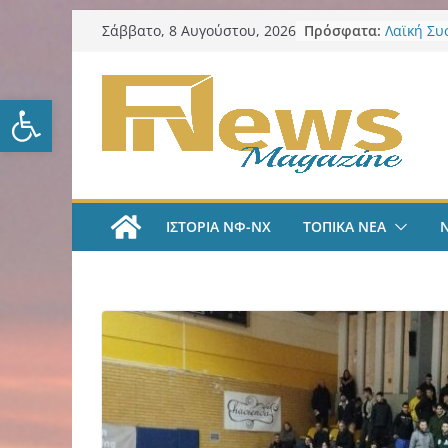
Μετάβαση
Πρόσφατα:
Λαϊκή Συ
Σάββατο, 8 Αυγούστου, 2026
σε
Συλλυπητ
Κατερίνα
περιεχόμενο
Νέο κύμα
Ανοίξτε τη γραμμή εργαλείω
Στο υψηλ
διεθνείς 
Δήμος ΝΦ
Πρόγραμμ
LIVE A
#35 | “Όλ
ΙΣΤΟΡΙΑ ΝΦ-ΝΧ
ΤΟΠΙΚΑ ΝΕΑ
μέσα από 
tv
ΑΕΚ Ποδό
«Ήρθα στ
League» 
του Μάρ