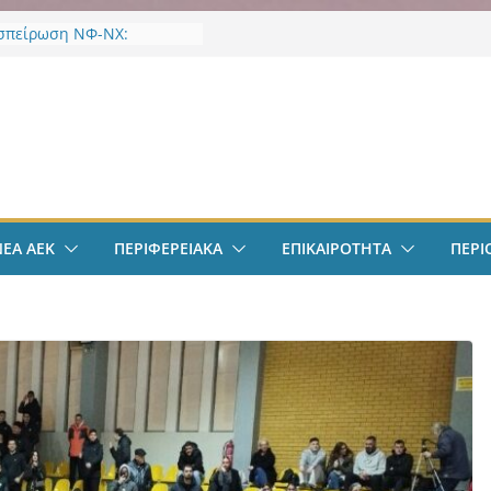
σπείρωση ΝΦ-ΝΧ:
ήρια για την απώλεια της
ς Χαζλαρή
 ακρίβειας στα τρόφιμα:
ν
ότερο επίπεδο 3,5 ετών οι
τιμές
-ΝΧ: Ένταξη στο
α “Ενεργώ”
EK Weekend “Οι Άχαστοι”
ες οι εξελίξεις στην ΑΕΚ”
ΝΕΑ ΑΕΚ
ΠΕΡΙΦΕΡΕΙΑΚΑ
ΕΠΙΚΑΙΡΟΤΗΤΑ
ΠΕΡΙ
το filadelfeiaradio & web
σφαιρο: Λόβρο Μάγερ:
ην ΑΕΚ για το Champions
– Η ξεχωριστή υποδοχή
ιου Ηλιόπουλου