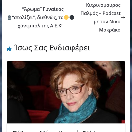
Κιτρινόμαυρος
“Άρωμα” Γυναίκας
Παλμός – Podcast
“στολίζει”, διεθνώς, το
με τον Νίκο
χάντμπολ της Α.Ε.Κ!
Μακράκο
Ίσως Σας Ενδιαφέρει