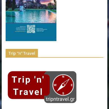
Trip “n” Travel