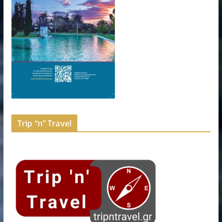
Trip “n” Travel