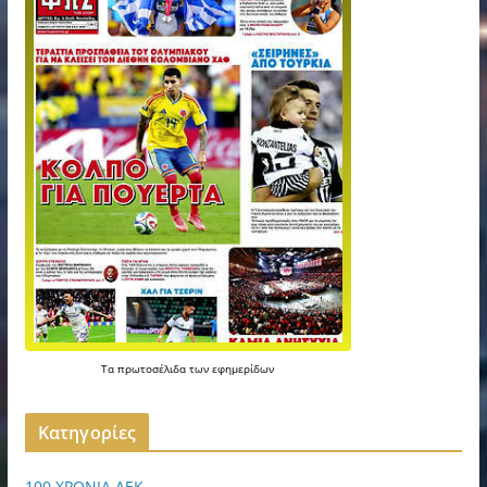
Τα
πρωτοσέλιδα
των
εφημερίδων
Kατηγορίες
100 ΧΡΟΝΙΑ ΑΕΚ