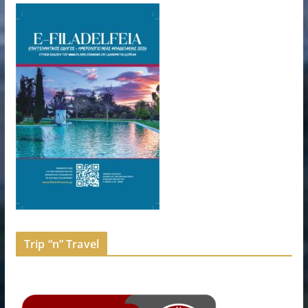
Trip “n” Travel