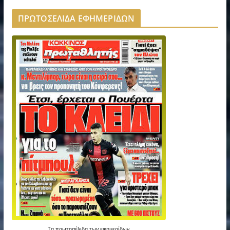
ΠΡΩΤΟΣΕΛΙΔΑ ΕΦΗΜΕΡΙΔΩΝ
Τα
πρωτοσέλιδα
των
εφημερίδων