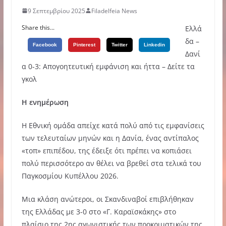
9 Σεπτεμβρίου 2025
Filadelfeia News
Share this...
Ελλά
δα –
Facebook
Pinterest
Twitter
Linkedin
Δανί
α 0-3: Απογοητευτική εμφάνιση και ήττα – Δείτε τα
γκολ
Η ενημέρωση
Η Εθνική ομάδα απείχε κατά πολύ από τις εμφανίσεις
των τελευταίων μηνών και η Δανία, ένας αντίπαλος
«τοπ» επιπέδου, της έδειξε ότι πρέπει να κοπιάσει
πολύ περισσότερο αν θέλει να βρεθεί στα τελικά του
Παγκοσμίου Κυπέλλου 2026.
Μια κλάση ανώτεροι, οι Σκανδιναβοί επιβλήθηκαν
της Ελλάδας με 3-0 στο «Γ. Καραϊσκάκης» στο
πλαίσιο της 2ης αγωνιστικής των προκριματικών της