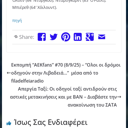
Όλσεν (64′ Ντοργκού), Ντάμσγκαρντ (83′ Ο’Ράιλι),
Μπιέρεθ (64′ Χόιλουντ).
πηγή
Share:
Εκπομπή “AEKfans” #70 (8/9/25) – “Ολοι οι δρόμοι
οδηγούν στην Λιβαδειά…” μέσα από το
filadelfeiaradio
Απεργία Ταξί: Οι οδηγοί ταξί αντιδρούν στις
αστικές μετακινήσεις και με ΒΑΝ – Διαβάστε την
ανακοίνωση του ΣΑΤΑ
Ίσως Σας Ενδιαφέρει