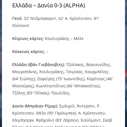
Ελλάδα – Δανία 0-3 (ALPHA)
Γκολ:
32′ Ντάμσγκαρντ, 62′ Α. Κρίστενσεν, 81′
Χόιλουντ
Κίτρινες κάρτες:
Κουλιεράκης – Μέλε
Κόκκινες κάρτες:
–
Ελλάδα (Ιβάν Γιοβάνοβιτς):
Τζολάκης, Βαγιαννίδης,
Μαυροπάνος, Κουλιεράκης, Τσιμίκας, Κουρμπέλης
(64′ Σιώπης), Ζαφείρης (75′ Ιωαννίδης), Καρέτσας (46′
Μασούρας), Κωνσταντέλιας (46′ Μπακασέτας),
Τζόλης (83′ Πέλκας), Παυλίδης.
Δανία (Μπράιαν Ρίμερ):
Σμάιχελ, Άντερσεν, Ρ.
Κρίστενσεν, Μέλε (90′ Γκρόνμπεκ), Α. Κρίστενσεν,
Χόιμπγεργκ, Φρόχολντ (83′ Λάρσεν), Χιούλμαντ, Σκοβ