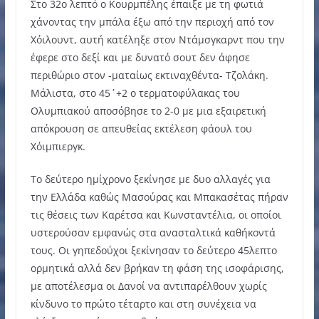
Στο 32ο λεπτό ο Κουρμπέλης έπαιξε με τη φωτιά
χάνοντας την μπάλα έξω από την περιοχή από τον
Χόιλουντ, αυτή κατέληξε στον Ντάμσγκαρντ που την
έφερε στο δεξί και με δυνατό σουτ δεν άφησε
περιθώριο στον -ματαίως εκτιναχθέντα- Τζολάκη.
Μάλιστα, στο 45΄+2 ο τερματοφύλακας του
Ολυμπιακού αποσόβησε το 2-0 με μια εξαιρετική
απόκρουση σε απευθείας εκτέλεση φάουλ του
Χόιμπιεργκ.
Το δεύτερο ημίχρονο ξεκίνησε με δυο αλλαγές για
την Ελλάδα καθώς Μασούρας και Μπακασέτας πήραν
τις θέσεις των Καρέτσα και Κωνσταντέλια, οι οποίοι
υστερούσαν εμφανώς στα ανασταλτικά καθήκοντά
τους. Οι γηπεδούχοι ξεκίνησαν το δεύτερο 45λεπτο
ορμητικά αλλά δεν βρήκαν τη φάση της ισοφάρισης,
με αποτέλεσμα οι Δανοί να αντιπαρέλθουν χωρίς
κίνδυνο το πρώτο τέταρτο και στη συνέχεια να