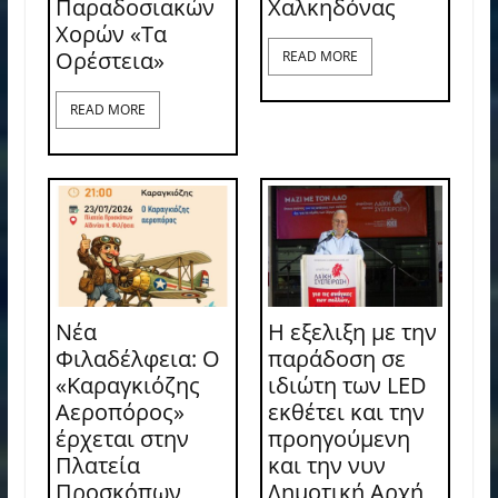
Παραδοσιακών
Χαλκηδόνας
Χορών «Τα
Ορέστεια»
READ MORE
READ MORE
Νέα
Η εξελιξη με την
Φιλαδέλφεια: Ο
παράδοση σε
«Καραγκιόζης
ιδιώτη των LED
Αεροπόρος»
εκθέτει και την
έρχεται στην
προηγούμενη
Πλατεία
και την νυν
Προσκόπων
Δημοτική Αρχή