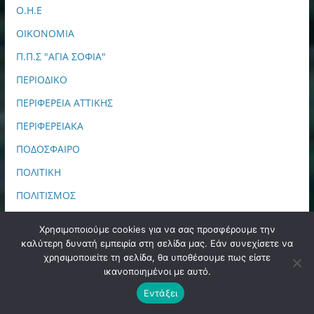
Ο.Η.Ε
ΟΙΚΟΝΟΜΙΑ
Π.Π.Σ "ΑΓΙΑ ΣΟΦΙΑ"
ΠΕΡΙΟΔΙΚΟ
ΠΕΡΙΦΕΡΕΙΑ ΑΤΤΙΚΗΣ
ΠΕΡΙΦΕΡΕΙΑΚΑ
ΠΟΔΟΣΦΑΙΡΟ
ΠΟΛΙΤΙΚΗ
ΠΟΛΙΤΙΣΜΟΣ
ΠΠΙΕΔ
Χρησιμοποιούμε cookies για να σας προσφέρουμε την
ΠΡΩΤΟΣΕΛΙΔΑ
καλύτερη δυνατή εμπειρία στη σελίδα μας. Εάν συνεχίσετε να
χρησιμοποιείτε τη σελίδα, θα υποθέσουμε πως είστε
ΣΑΝ ΣΗΜΕΡΑ
ικανοποιημένοι με αυτό.
ΣΙΝΕΜΑ
Εντάξει
ΤΕΧΝΟΛΟΓΙΑ