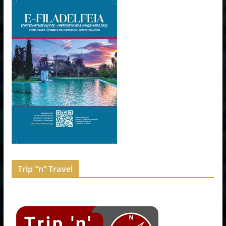
Trip “n” Travel