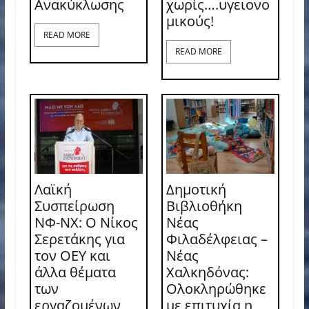
Ανακύκλωσης
χωρίς….υγειονο
μικούς!
READ MORE
READ MORE
Λαϊκή
Δημοτική
Συσπείρωση
Βιβλιοθήκη
ΝΦ-ΝΧ: O Νίκος
Νέας
Σερετάκης για
Φιλαδέλφειας –
τον ΟΕΥ και
Νέας
άλλα θέματα
Χαλκηδόνας:
των
Ολοκληρώθηκε
εργαζομένων
με επιτυχία η