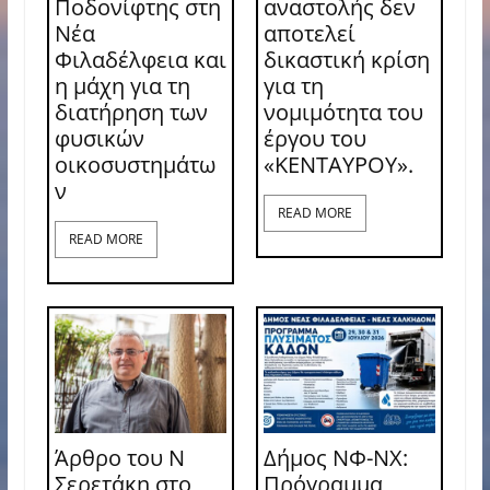
Ποδονίφτης στη
αναστολής δεν
Νέα
αποτελεί
Φιλαδέλφεια και
δικαστική κρίση
η μάχη για τη
για τη
διατήρηση των
νομιμότητα του
φυσικών
έργου του
οικοσυστημάτω
«ΚΕΝΤΑΥΡΟΥ».
ν
READ MORE
READ MORE
Άρθρο του Ν
Δήμος ΝΦ-ΝΧ:
Σερετάκη στο
Πρόγραμμα