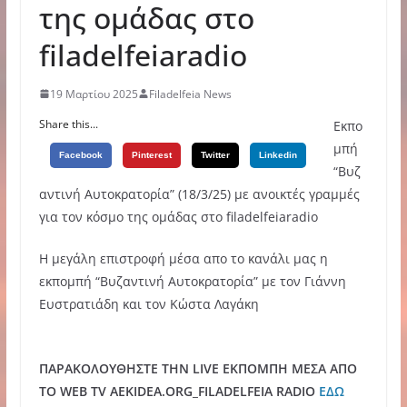
της ομάδας στο
filadelfeiaradio
19 Μαρτίου 2025
Filadelfeia News
Share this...
Εκπο
μπή
Facebook
Pinterest
Twitter
Linkedin
“Βυζ
αντινή Αυτοκρατορία” (18/3/25) με ανοικτές γραμμές
για τον κόσμο της ομάδας στο filadelfeiaradio
Η μεγάλη επιστροφή μέσα απο το κανάλι μας η
εκπομπή “Βυζαντινή Αυτοκρατορία” με τον Γιάννη
Ευστρατιάδη και τον Κώστα Λαγάκη
ΠΑΡΑΚΟΛΟΥΘΗΣΤΕ ΤΗΝ LIVE ΕΚΠΟΜΠΗ ΜΕΣΑ ΑΠΟ
ΤΟ WEB TV AEKIDEA.ORG_FILADELFEIA RADIO
ΕΔΩ