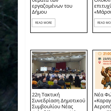
εργαζομένων του
επιτυχ
Δήμου
«Μάρσ
READ MORE
READ MO
22η Τακτική
Νέα Φι
Συνεδρίαση Δημοτικού
«Καραγ
Συμβουλίου Νέας
Αεροπό