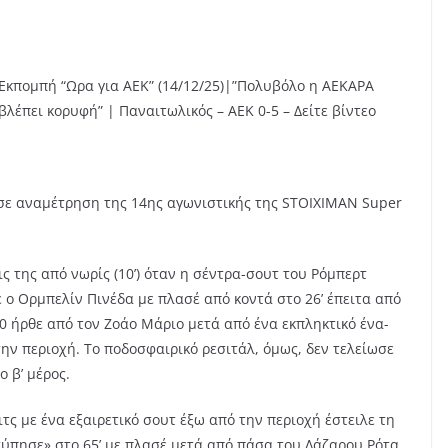
Εκπομπή “Ωρα για ΑΕΚ” (14/12/25)|”Πολυβόλο η ΑΕΚΑΡΑ
βλέπει κορυφή” | Παναιτωλικός – ΑΕΚ 0-5 – Δείτε βίντεο
, σε αναμέτρηση της 14ης αγωνιστικής της STOIXIMAN Super
ς της από νωρίς (10’) όταν η σέντρα-σουτ του Ρόμπερτ
ε ο Ορμπελίν Πινέδα με πλασέ από κοντά στο 26’ έπειτα από
-0 ήρθε από τον Ζοάο Μάριο μετά από ένα εκπληκτικό ένα-
την περιοχή. Το ποδοσφαιρικό ρεσιτάλ, όμως, δεν τελείωσε
 β’ μέρος.
ς με ένα εξαιρετικό σουτ έξω από την περιοχή έστειλε τη
χτύπησε» στο 65’ με πλασέ μετά από πάσα του Λάζαρου Ρότα.