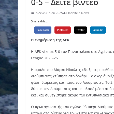
0-5 – Δείτε βίντεο
15 Δεκεμβρίου 2025
Filadelfeia News
Share this...
Facebook
Pinterest
Twitter
Linkedin
Η ενημέρωση της ΑΕΚ
Η ΑΕΚ νίκησε 5-0 τον Παναιτωλικό στο Αγρίνιο
League 2025-26.
Η ομάδα του Μάρκο Νίκολιτς έδειξε τις προθέσει
Λιούμπισιτς χτύπησε στο δοκάρι. Το σκορ άνοιξ
φάση διαρκείας και πάσα του Λιούμπισιτς. Το 2
δύο με τον Λιούμπισιτς και με πλασέ μέσα από 
εκεί και συνεχίστηκε ακόμα πιο εντυπωσιακά στο
Ο πρωταγωνιστής του αγώνα Ρόμπερτ Λιούμπισιτ
μπάλα στα δίχτυα για το 0-3 στο 62′ και «ξανα