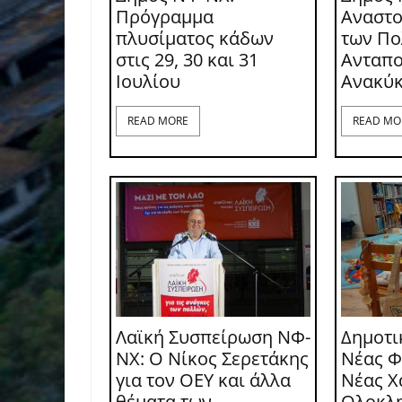
Πρόγραμμα
Αναστο
πλυσίματος κάδων
των Π
στις 29, 30 και 31
Ανταπο
Ιουλίου
Ανακύ
READ MORE
READ MO
Λαϊκή Συσπείρωση ΝΦ-
Δημοτι
ΝΧ: O Νίκος Σερετάκης
Νέας Φ
για τον ΟΕΥ και άλλα
Νέας Χ
θέματα των
Ολοκλ