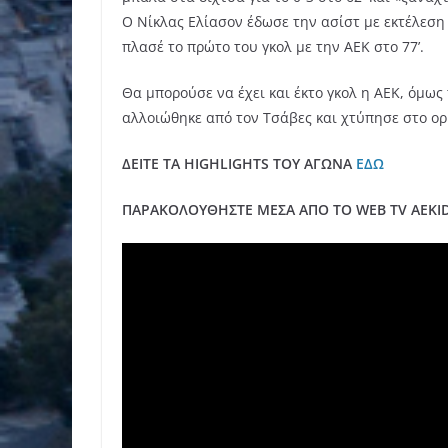
Ο Nίκλας Ελίασον έδωσε την ασίστ με εκτέλεση
πλασέ το πρώτο του γκολ με την ΑΕΚ στο 77’.
Θα μπορούσε να έχει και έκτο γκολ η ΑΕΚ, όμω
αλλοιώθηκε από τον Τσάβες και χτύπησε στο ορι
ΔΕΙΤΕ ΤΑ HIGHLIGHTS ΤΟΥ ΑΓΩΝΑ
ΕΔΩ
ΠΑΡΑΚΟΛΟΥΘΗΣΤΕ ΜΕΣΑ ΑΠΟ ΤΟ WEB TV AEKIDE