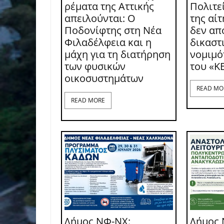
ρέματα της Αττικής
Πολιτε
απειλούνται: Ο
της αί
Ποδονίφτης στη Νέα
δεν απ
Φιλαδέλφεια και η
δικαστι
μάχη για τη διατήρηση
νομιμό
των φυσικών
του «Κ
οικοσυστημάτων
READ MO
READ MORE
Δήμος ΝΦ-ΝΧ:
Δήμος 