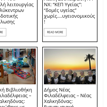
λή λειτουργίας
ΝΧ: “ΚΕΠ Υγείας”:
ολύκεντρων
“δομές υγείας”
δοτικής
χωρίς….υγειονομικούς
κλωσης
!
RE
READ MORE
κή Βιβλιοθήκη
Δήμος Νέας
ιλαδέλφειας –
Φιλαδέλφειας – Νέας
αλκηδόνας:
Χαλκηδόνας:
ηρώθηκε με
Εντυπωσιακή