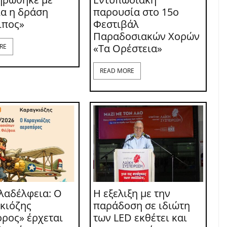
ία η δράση
παρουσία στο 15ο
ιπος»
Φεστιβάλ
Παραδοσιακών Χορών
«Τα Ορέστεια»
RE
READ MORE
λαδέλφεια: Ο
Η εξελιξη με την
κιόζης
παράδοση σε ιδιώτη
ρος» έρχεται
των LED εκθέτει και