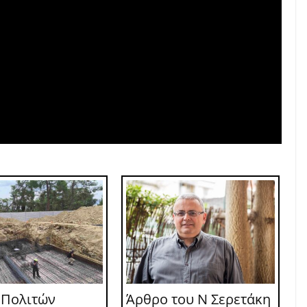
 Πολιτών
Άρθρο του Ν Σερετάκη