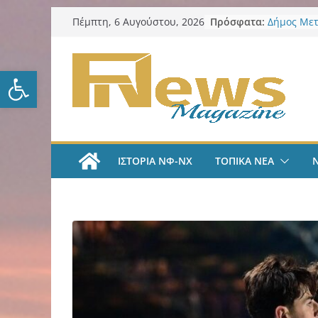
Μετάβαση
Πρόσφατα:
Δήμος Μετ
Πέμπτη, 6 Αυγούστου, 2026
σε
ο Βασίλης
Αντιδημάρ
περιεχόμενο
Προσχολικ
Ανοίξτε τη γραμμή εργαλείω
αλλαγή το
ΑΕΚ Ποδόσ
Μίλαν Βιτά
υπογράφει
και πιάνε
LIVE “Α
ΙΣΤΟΡΙΑ ΝΦ-ΝΧ
ΤΟΠΙΚΑ ΝΕΑ
Αυτοκρατο
γραμμές μ
και Κώστα
AEK Χάντμ
Πραγματο
συγκέντρω
ενόψει τη
Δήμος Νέα
προστασία