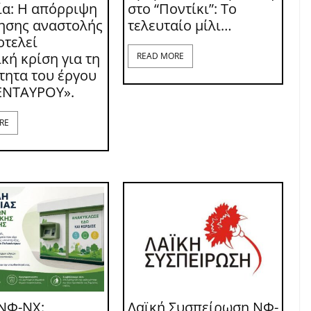
ία: Η απόρριψη
στο “Ποντίκι”: Το
τησης αναστολής
τελευταίο μίλι…
οτελεί
κή κρίση για τη
READ MORE
τητα του έργου
ΕΝΤΑΥΡΟΥ».
RE
ΝΦ-ΝΧ:
Λαϊκή Συσπείρωση ΝΦ-