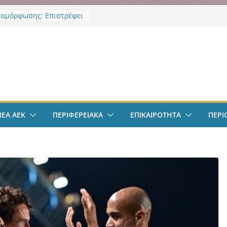
αμόρφωσης: Επιστρέφει
 Κορκολής στην θέση του
χου Παιδείας και
ής Αγωγής, μετά την
ν
υ νομοθετικού πλαισιου
φαιρο: Στην Αθήνα ο
λις – Περνά ιατρικά,
 τετραετές συμβόλαιο
ι δουλειά στα Σπάτα
ΕΚ – Βυζαντινή
ΝΕΑ ΑΕΚ
ΠΕΡΙΦΕΡΕΙΑΚΑ
ΕΠΙΚΑΙΡΟΤΗΤΑ
ΠΕΡΙ
ρία” #77 με ανοιχτές
ε Γιάννη Ευστρατιάδη
 Λαγάκη
πολ Ανδρών:
ποιήθηκε η πρώτη
ση και προπόνηση
ς νέας αγωνιστικής σεζόν
ς Ιωνίας: Ασπίδα
ς στην κλιματική κρίση