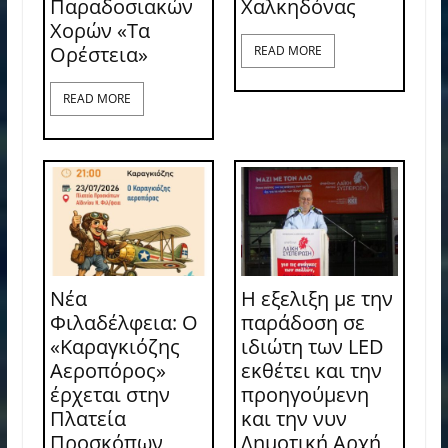
Παραδοσιακών
Χαλκηδόνας
Χορών «Τα
Ορέστεια»
READ MORE
READ MORE
Νέα
Η εξελιξη με την
Φιλαδέλφεια: Ο
παράδοση σε
«Καραγκιόζης
ιδιώτη των LED
Αεροπόρος»
εκθέτει και την
έρχεται στην
προηγούμενη
Πλατεία
και την νυν
Προσκόπων
Δημοτική Αρχή