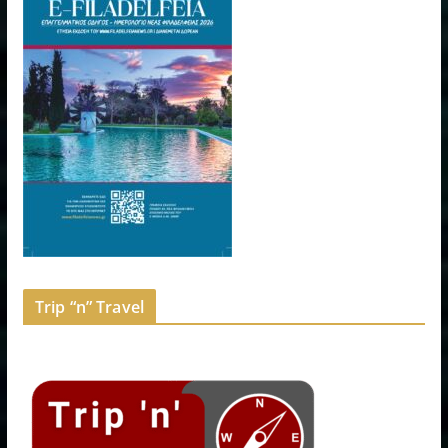
Trip “n” Travel