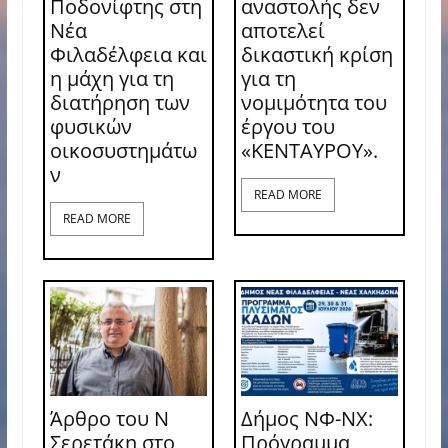
Ποδονίφτης στη
αναστολής δεν
Νέα
αποτελεί
Φιλαδέλφεια και
δικαστική κρίση
η μάχη για τη
για τη
διατήρηση των
νομιμότητα του
φυσικών
έργου του
οικοσυστημάτω
«ΚΕΝΤΑΥΡΟΥ».
ν
READ MORE
READ MORE
Άρθρο του Ν
Δήμος ΝΦ-ΝΧ:
Σερετάκη στο
Πρόγραμμα