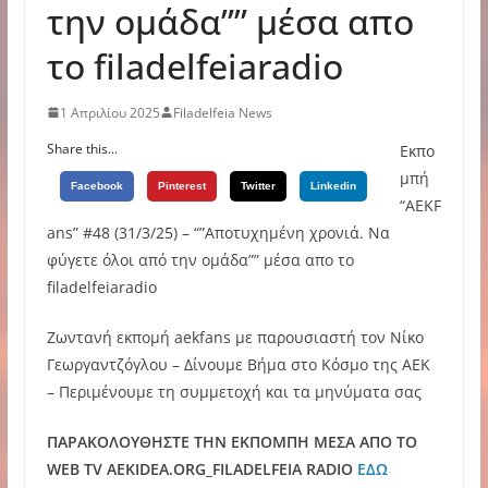
την ομάδα”” μέσα απο
το filadelfeiaradio
1 Απριλίου 2025
Filadelfeia News
Share this...
Εκπο
μπή
Facebook
Pinterest
Twitter
Linkedin
“AEKF
ans” #48 (31/3/25) – “”Αποτυχημένη χρονιά. Να
φύγετε όλοι από την ομάδα”” μέσα απο το
filadelfeiaradio
Ζωντανή εκπομή aekfans με παρουσιαστή τον Νίκο
Γεωργαντζόγλου – Δίνουμε Βήμα στο Κόσμο της ΑΕΚ
– Περιμένουμε τη συμμετοχή και τα μηνύματα σας
ΠΑΡΑΚΟΛΟΥΘΗΣΤΕ ΤΗΝ ΕΚΠΟΜΠΗ ΜΕΣΑ ΑΠΟ ΤΟ
WEB TV AEKIDEA.ORG_FILADELFEIA RADIO
ΕΔΩ