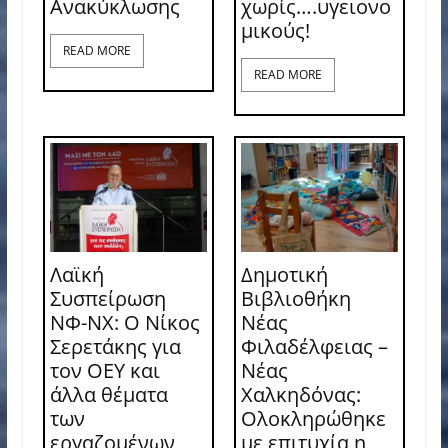
Ανακύκλωσης
χωρίς….υγειονο
μικούς!
READ MORE
READ MORE
Λαϊκή
Δημοτική
Συσπείρωση
Βιβλιοθήκη
ΝΦ-ΝΧ: O Νίκος
Νέας
Σερετάκης για
Φιλαδέλφειας –
τον ΟΕΥ και
Νέας
άλλα θέματα
Χαλκηδόνας:
των
Ολοκληρώθηκε
εργαζομένων
με επιτυχία η