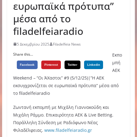
ευρωπαϊκά πρότυπα”
μέσα από το
filadelfeiaradio
5 Δεκεμβρίου 2025
Filadelfeia News
Share this...
Εκπο
μπή
Facebook
Pinterest
Twitter
Linkedin
ΑΕΚ
Weekend – “Οι ΆΧαστοι” #9 (5/12/25)|”Η ΑΕΚ
εκσυγχρονίζεται σε ευρωπαϊκά πρότυπα” μέσα από
το filadelfeiaradio
Zωντανή εκπομπή με Μιχάλη Γιαννακούδη και
Μιχάλη Ράμμο. Επικαιρότητα ΑΕΚ & Live Betting.
Παράλληλη Σύνδεση με Ραδιόφωνο Νέας
Φιλαδέλφειας.
www.filadelfeiaradio.gr