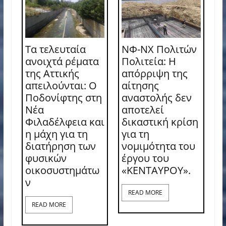
Τα τελευταία
ΝΦ-ΝΧ Πολιτών
ανοιχτά ρέματα
Πολιτεία: Η
της Αττικής
απόρριψη της
απειλούνται: Ο
αίτησης
Ποδονίφτης στη
αναστολής δεν
Νέα
αποτελεί
Φιλαδέλφεια και
δικαστική κρίση
η μάχη για τη
για τη
διατήρηση των
νομιμότητα του
φυσικών
έργου του
οικοσυστημάτω
«ΚΕΝΤΑΥΡΟΥ».
ν
READ MORE
READ MORE