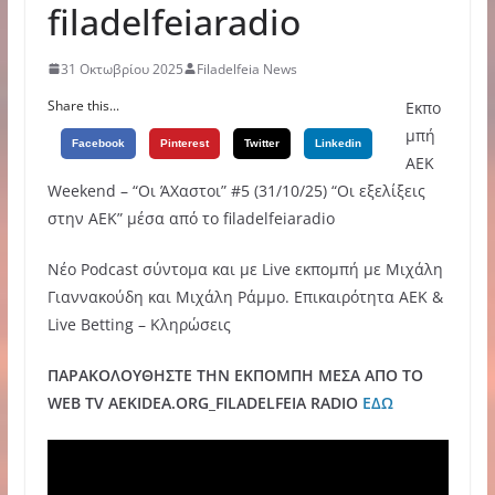
filadelfeiaradio
31 Οκτωβρίου 2025
Filadelfeia News
Share this...
Εκπο
μπή
Facebook
Pinterest
Twitter
Linkedin
ΑΕΚ
Weekend – “Οι ΆΧαστοι” #5 (31/10/25) “Οι εξελίξεις
στην ΑΕΚ” μέσα από το filadelfeiaradio
Νέο Podcast σύντομα και με Live εκπομπή με Μιχάλη
Γιαννακούδη και Μιχάλη Ράμμο. Επικαιρότητα ΑΕΚ &
Live Betting – Κληρώσεις
ΠΑΡΑΚΟΛΟΥΘΗΣΤΕ ΤΗΝ ΕΚΠΟΜΠΗ ΜΕΣΑ ΑΠΟ ΤΟ
WEB TV AEKIDEA.ORG_FILADELFEIA RADIO
ΕΔΩ