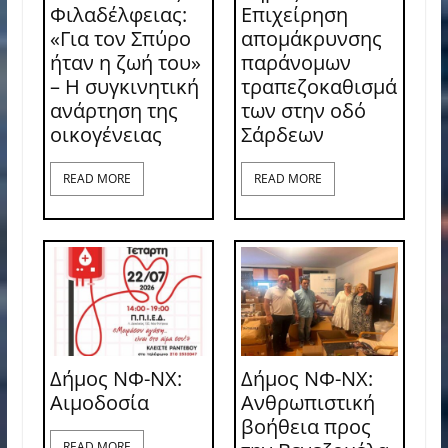
Φιλαδέλφειας:
Επιχείρηση
«Για τον Σπύρο
απομάκρυνσης
ήταν η ζωή του»
παράνομων
– Η συγκινητική
τραπεζοκαθισμά
ανάρτηση της
των στην οδό
οικογένειας
Σάρδεων
READ MORE
READ MORE
Δήμος ΝΦ-ΝΧ:
Δήμος ΝΦ-ΝΧ:
Aιμοδοσία
Ανθρωπιστική
βοήθεια προς
READ MORE