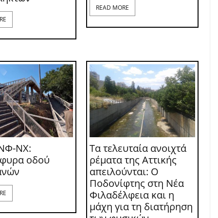
READ MORE
RE
ΝΦ-ΝΧ:
Τα τελευταία ανοιχτά
έφυρα οδού
ρέματα της Αττικής
ανών
απειλούνται: Ο
Ποδονίφτης στη Νέα
Φιλαδέλφεια και η
RE
μάχη για τη διατήρηση