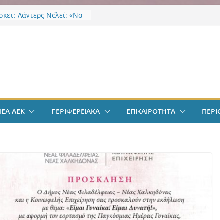
κετ: Λάντερς Νόλεϊ: «Να
γμές…»
EK Weekend “Οι Άχαστοι”
ες οι εξελίξεις στην ΑΕΚ”
ν
το filadelfeiaradio & web
σφαιρο: Λόβρο Μάγερ:
ην ΑΕΚ για το Champions
– Η ξεχωριστή υποδοχή
ιου Ηλιόπουλου
ΝΕΑ ΑΕΚ
ΠΕΡΙΦΕΡΕΙΑΚΑ
ΕΠΙΚΑΙΡΟΤΗΤΑ
ΠΕΡΙ
σπείρωση ΝΦ-ΝΧ:
ήρια για την απώλεια της
ς Χαζλαρή
-ΝΧ: Υποστήριξη
κτων