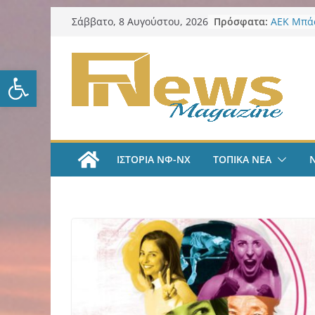
Μετάβαση
Πρόσφατα:
ΑΕΚ Μπάσ
Σάββατο, 8 Αυγούστου, 2026
σε
ζήσω στι
LIVE A
περιεχόμενο
#35 | “Όλ
Ανοίξτε τη γραμμή εργαλείω
μέσα από 
tv
ΑΕΚ Ποδό
«Ήρθα στ
League» 
του Μάρ
ΙΣΤΟΡΙΑ ΝΦ-ΝΧ
ΤΟΠΙΚΑ ΝΕΑ
Λαϊκή Συ
Συλλυπητ
Κατερίνα
Δήμος ΝΦ
πυρόπλη