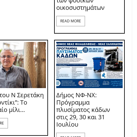
των φυσικών
οικοσυστημάτων
READ MORE
του Ν Σερετάκη
Δήμος ΝΦ-ΝΧ:
ντίκι”: Το
Πρόγραμμα
αίο μίλι…
πλυσίματος κάδων
στις 29, 30 και 31
Ιουλίου
RE