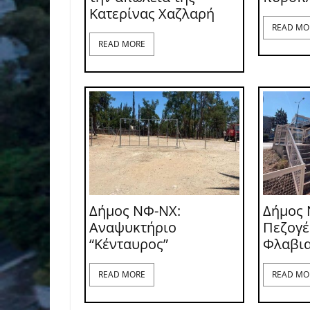
Κατερίνας Χαζλαρή
READ MO
READ MORE
Δήμος ΝΦ-ΝΧ:
Δήμος 
Αναψυκτήριο
Πεζογ
“Κένταυρος”
Φλαβι
READ MORE
READ MO