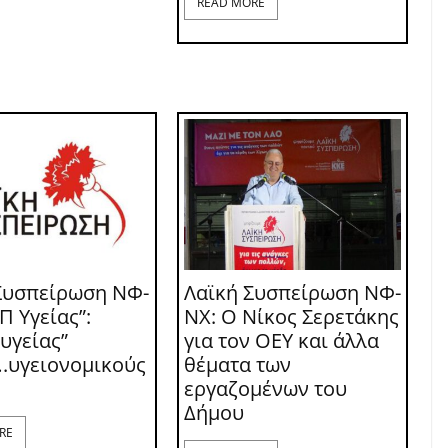
READ MORE
Συσπείρωση ΝΦ-
Λαϊκή Συσπείρωση ΝΦ-
Π Υγείας”:
ΝΧ: O Νίκος Σερετάκης
 υγείας”
για τον ΟΕΥ και άλλα
.υγειονομικούς
θέματα των
εργαζομένων του
Δήμου
RE