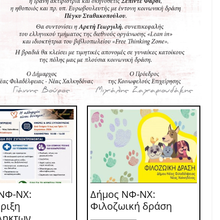
ΝΦ-ΝΧ:
Δήμος ΝΦ-ΝΧ:
ριξη
Φιλοζωική δράση
ληκτων