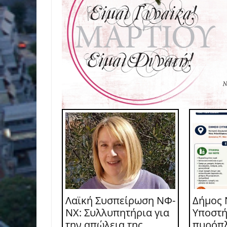
Λαϊκή Συσπείρωση ΝΦ-
Δήμος 
ΝΧ: Συλλυπητήρια για
Υποστή
την απώλεια της
πυρόπ