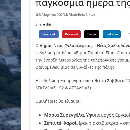
παγκόσμια ημέρα της
8 Μαρτίου 2023
Filadelfeia News
Share this...
Facebook
Pinterest
Twitter
Linkedin
Ο
Δήμος Νέας Φιλαδέλφειας – Νέας Χαλκηδόν
εκδήλωση με θέμα: «Είμαι Γυναίκα! Είμαι Δυνατ
την έναρξη λειτουργίας της τηλεφωνικής γραμμ
φαινομένων βίας σε γυναίκες της πόλης.
Η εκδήλωση θα πραγματοποιηθεί το
Σάββατο 1
ΔΕΚΕΛΕΙΑΣ 152 & ΑΤΤΑΛΕΙΑΣ).
Ομιλήτριες θα είναι οι:
Μαρία Συρεγγέλα,
Υφυπουργός Εργασί
Σεπιντέ Φαρσί,
Ιρανή ακτιβίστρια – σ