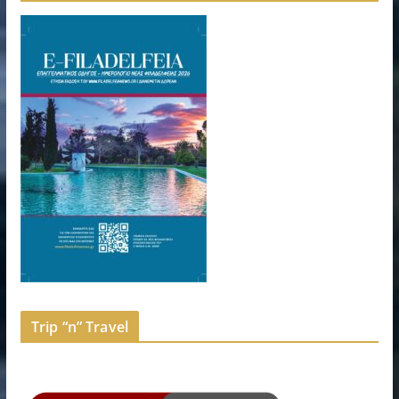
Trip “n” Travel